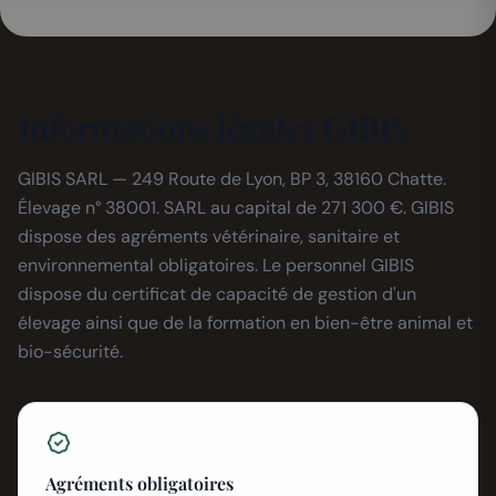
Informations légales GIBIS
GIBIS SARL — 249 Route de Lyon, BP 3, 38160 Chatte.
Élevage n° 38001. SARL au capital de 271 300 €. GIBIS
dispose des agréments vétérinaire, sanitaire et
environnemental obligatoires. Le personnel GIBIS
dispose du certificat de capacité de gestion d'un
élevage ainsi que de la formation en bien-être animal et
bio-sécurité.
Agréments obligatoires