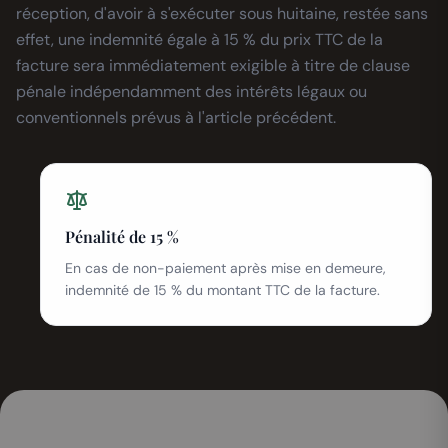
réception, d'avoir à s'exécuter sous huitaine, restée sans
effet, une indemnité égale à 15 % du prix TTC de la
facture sera immédiatement exigible à titre de clause
pénale indépendamment des intérêts légaux ou
conventionnels prévus à l'article précédent.
Pénalité de 15 %
En cas de non-paiement après mise en demeure,
indemnité de 15 % du montant TTC de la facture.