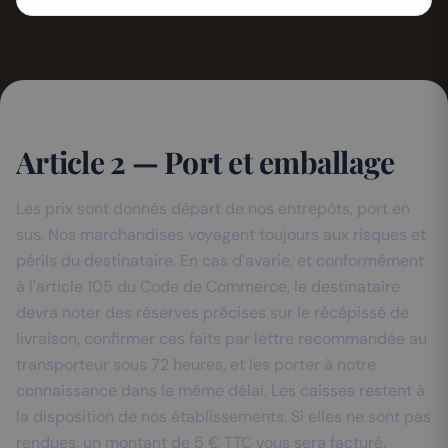
Article 2 — Port et emballage
Les prix sont donnés départ de nos entrepôts, port en
sus. Nos marchandises voyagent toujours aux risques et
périls du destinataire. En cas d'avarie, et conformément
à l'article 105 du Code de Commerce, le destinataire
devra noter des réserves précises sur le récépissé de
livraison, confirmer ces faits par lettre recommandée au
transporteur sous 72 heures, et les porter à notre
connaissance dans le même délai. Les caisses restent à
la disposition de nos établissements. Si elles ne sont pas
rendues, un montant de 5 € TTC vous sera facturé.