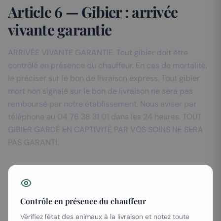
Article 6 — Gibier : arrivée
vivante garantie
ARRIVÉE VIVANTE GARANTIE. Tout gibier doit être
contrôlé en présence du chauffeur. En cas de mortalité,
le préciser sur le bon de livraison express. Tout gibier
mort non signalé sur le bon de livraison ne sera pas
remboursé par notre établissement. Nous aviser par
téléphone au 04 76 38 31 01 dans les 24 heures. TOUT
GIBIER GARDÉ EN CAPTIVITÉ PAR VOS SOINS NE SERA
PAS GARANTI.
Contrôle en présence du chauffeur
Vérifiez l'état des animaux à la livraison et notez toute