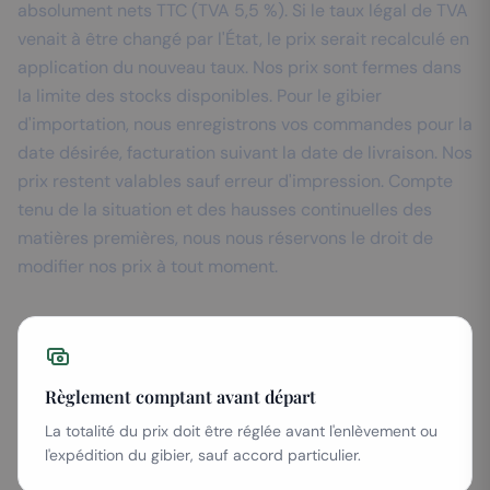
absolument nets TTC (TVA 5,5 %). Si le taux légal de TVA
venait à être changé par l'État, le prix serait recalculé en
application du nouveau taux. Nos prix sont fermes dans
la limite des stocks disponibles. Pour le gibier
d'importation, nous enregistrons vos commandes pour la
date désirée, facturation suivant la date de livraison. Nos
prix restent valables sauf erreur d'impression. Compte
tenu de la situation et des hausses continuelles des
matières premières, nous nous réservons le droit de
modifier nos prix à tout moment.
Règlement comptant avant départ
La totalité du prix doit être réglée avant l'enlèvement ou
l'expédition du gibier, sauf accord particulier.