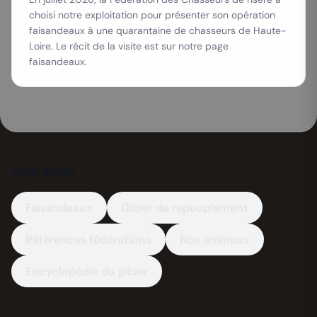
choisi notre exploitation pour présenter son opération
faisandeaux à une quarantaine de chasseurs de Haute-
Loire. Le récit de la visite est sur notre page
faisandeaux.
Voir aussi
Faisandeaux
Gibier de repeuplement
Références fédérations
Nos animaux
Encyclopédie du gibier