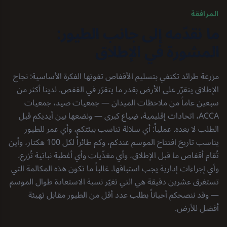
المرافقة
ما نقدّمه إلى جانب الطيور:
المشورة في الإطلاق
مزرعة طرائد تكتفي بتسليم الأقفاص تفوتها الفكرة الأساسية: نجاح
الإطلاق يتقرّر على الأرض بقدر ما يتقرّر في القفص. لدينا أكثر من
سبعين عاماً من ملاحظات الميدان — جمعيات صيد، جمعيات
ACCA، اتحادات إقليمية، ضِياع كبرى — ونضعها بين أيديكم قبل
الطلب لا بعده. عملياً: أي سلالة تناسب بيئتكم، وأي عمر للطيور
يناسب تاريخ افتتاح الموسم عندكم، وكم طائراً لكل 100 هكتار، وأين
تُقام أقفاص ما قبل الإطلاق، وأي مغذّيات وأي أغطية نباتية تُزرع،
وأي إجراءات إدارية يجب استباقها. غالباً ما تكون هذه المكالمة التي
تستغرق عشرين دقيقة هي التي تغيّر نسبة الاستعادة طوال الموسم
— وقد ننصحكم أحياناً بطلب عدد أقل من الطيور مقابل تهيئة
أفضل للأرض.