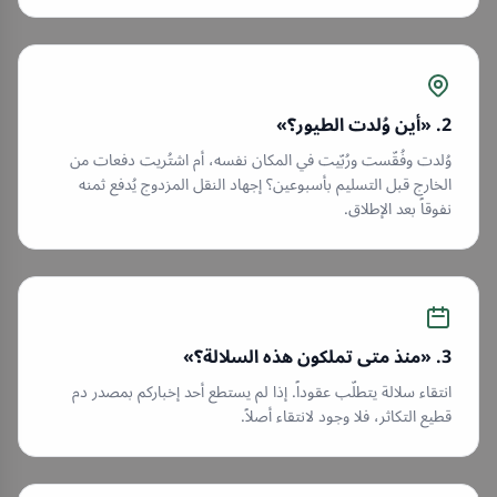
2. «أين وُلدت الطيور؟»
وُلدت وفُقّست ورُبّيت في المكان نفسه، أم اشتُريت دفعات من
الخارج قبل التسليم بأسبوعين؟ إجهاد النقل المزدوج يُدفع ثمنه
نفوقاً بعد الإطلاق.
3. «منذ متى تملكون هذه السلالة؟»
انتقاء سلالة يتطلّب عقوداً. إذا لم يستطع أحد إخباركم بمصدر دم
قطيع التكاثر، فلا وجود لانتقاء أصلاً.