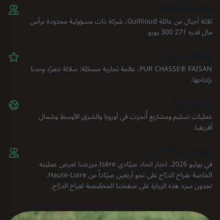
مؤسسة عائلية
ثلاثة أجيال من عائلة Guillioud، شركة ذات مسؤولية محدودة برأس
مال قدره 271 300 يورو.
سلالة حصرية
FAISAN ⁦PUR CHASSE®⁩، علامة تجارية مسجّلة: سلالة نتفرّد وحدنا
بإنتاجها.
مراجع دولية
عمليات تسليم ومشاريع أُنجزت في أوروبا والشرق الأوسط وشمال
أفريقيا.
مربى تزوره الاتحادات
في يوليو 2026، اختار اتحاد صيّادي Isère مزرعتنا لعرض عمليته
الخاصة بفراخ الدرّاج على نحو أربعين صيّاداً من Haute-Loire.
تجدون سرد هذه الزيارة على صفحتنا المخصّصة لفراخ الدرّاج.