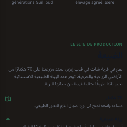
générations Guillioud
élevage agréé, Isère
LE SITE DE PRODUCTION
الضيعة
تقع في قرية شات في قلب إيزير، تمتد مزرعتنا على 70 هكتارًا من
الأراضي الزراعية والحرجية. توفر هذه البيئة الطبيعية الاستثنائية
لحيواناتنا ظروفًا مثالية قريبة من حياتها البرية.
70 هكتار
مساحة واسعة تمنح كل نوع المجال اللازم للتطور الطبيعي.
بيئة طبيعية
أسيجة، غابات، جداول وأحراج طبيعية تشكل بيوتوبًا ملائمًا للطرائد.