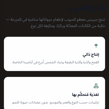
إنتاج الحبوب
تنتج جيبيس معظم الحبوب لإطعام حيواناتها مباشرة في المزرعة —
خالية من الكائنات المعدّلة وراثيًا، ومكيّفة لكل نوع.
إنتاج ذاتي
القمح والذرة والذرة الرفيعة وعباد الشمس تُزرع في أراضينا الخاصة.
تغذية مُتحكَّم بها
تركيبات حسب النوع والعمر والموسم، بدون مضادات حيوية للنمو.