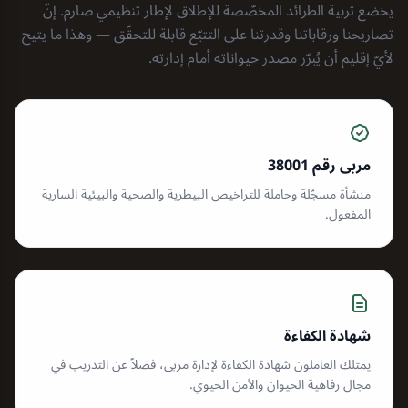
يخضع تربية الطرائد المخصّصة للإطلاق لإطار تنظيمي صارم. إنّ
تصاريحنا ورقاباتنا وقدرتنا على التتبّع قابلة للتحقّق — وهذا ما يتيح
لأيّ إقليم أن يُبرّر مصدر حيواناته أمام إدارته.
مربى رقم 38001
منشأة مسجّلة وحاملة للتراخيص البيطرية والصحية والبيئية السارية
المفعول.
شهادة الكفاءة
يمتلك العاملون شهادة الكفاءة لإدارة مربى، فضلاً عن التدريب في
مجال رفاهية الحيوان والأمن الحيوي.