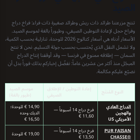
الصيد
تنتج مزرعتنا طرائد ذات ريش وطرائد صغيرة ذات فراء: فراخ دراج
وفراخ حجل لإعادة التوطين الصيفي، وطيوراً بالغة لموسم الصيد.
الأسعار أدناه هي أسعار كتالوج 2026 للوحدة، تنازلية بحسب الكمية،
ولا تشمل النقل الذي يُحتسب بحسب جولة التسليم. نحن لا ننتج
السمان — إطلاقه ممنوع في فرنسا — وقد أوقفنا إنتاج الدراج
المبجّل منذ أكثر من عشرين عاماً: نفضّل إخباركم بذلك فوراً بدل أن
نضيّع عليكم مكالمة.
إعادة التوطين / الإطلاق
موسم الصيد
النوع المُنتَج
الصيفي
(طيور بالغة)
الدراج العادي
14,90 € للوحدة؛
فرخ دراج 14 أسبوعاً —
والهجين
الديك وحده
11,60 €
الأمريكي US
16,50 €
FAISAN ⁦PUR
فرخ دراج 14 أسبوعاً —
19,00 € للوحدة
13,50 €
CHASSE®⁩