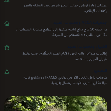
عمليات إعادة توطين جماعية بدفتر شروط يحدّد السلالة والعمر
وكثافات الإطلاق.
جمعيات ACCA وجمعيات الصيد
من دفعة 50 فرخ دراج لبلدية صغيرة إلى البرامج متعدّدة السنوات: لا
حدّ أدنى للطلب عند الاستلام من المزرعة.
الضِياع ومحميات الصيد
إطلاقات متدرّجة عالية الجودة لأيام الصيد المنظّمة، حيث يرتبط
طيران الطيور بسمعتكم.
التصدير
شحنات داخل الاتحاد الأوروبي بوثائق TRACES؛ ومشاريع تربية
مرافَقة في الشرق الأوسط وشمال إفريقيا.