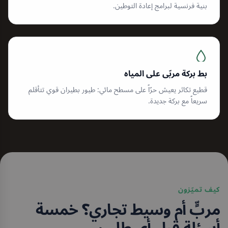
بنية فرنسية لبرامج إعادة التوطين.
بط بركة مربّى على المياه
قطيع تكاثر يعيش حرّاً على مسطح مائي: طيور بطيران قوي تتأقلم
سريعاً مع بركة جديدة.
كيف تميّزون
مربٍّ أم وسيط تجاري؟ خمسة