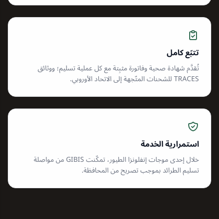
تتبّع كامل
تُقدَّم شهادة صحية وفاتورة مثبِتة مع كل عملية تسليم؛ ووثائق
TRACES للشحنات المتّجهة إلى الاتحاد الأوروبي.
استمرارية الخدمة
خلال إحدى موجات إنفلونزا الطيور، تمكّنت GIBIS من مواصلة
تسليم الطرائد بموجب تصريح من المحافظة.