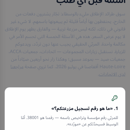
أسئلة قبل أي طلب
سوق طرائد الإطلاق مليء بالوسطاء: تجّار يشترون دفعات من
الخارج، يحتفظون بها أياماً قليلة ثم يبيعونها باسمهم. لا شيء غير
قانوني في ذلك، لكنه ليس مزرعة تربية — والفارق يظهر يوم الإطلاق
لا يوم عرض السعر. هذه هي الأسئلة الخمسة التي تحسم الأمر في
مكالمة واحدة. المربّي الحقيقي يجيب عنها دون تردّد، ويدعوكم
للزيارة. نستقبل زيارات المجموعات — اتحادات، جمعيات ACCA،
جمعيات صيد — بموعد مسبق؛ وهكذا زار نحو أربعين صيّاداً من
Haute-Loire أقفاصنا في يوليو 2026، كما تروي صفحة
مراجعنا
لدى الاتحادات
.
1. «ما هو رقم تسجيل مزرعتكم؟»
للمربّي رقم مؤسسة وتراخيص باسمه — رقمنا هو 38001. أمّا
الوسيط فسيحدّثكم عن «مورّده».