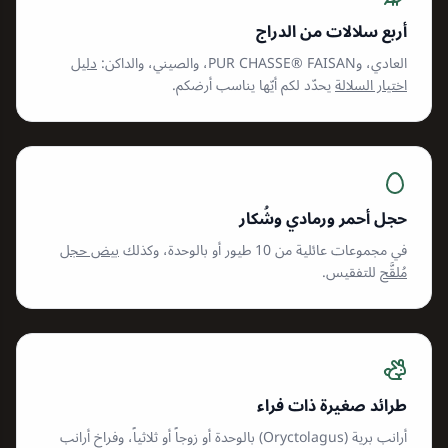
أربع سلالات من الدراج
العادي، وFAISAN ⁦PUR CHASSE®⁩، والصيني، والداكن:
دليل
اختيار السلالة
يحدّد لكم أيّها يناسب أرضكم.
حجل أحمر ورمادي وشُكار
في مجموعات عائلية من 10 طيور أو بالوحدة، وكذلك
بيض حجل
مُلقَّح
للتفقيس.
طرائد صغيرة ذات فراء
أرانب برية (Oryctolagus) بالوحدة أو زوجاً أو ثلاثياً، وفراخ أرانب