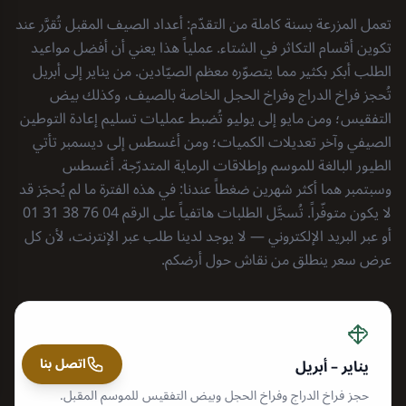
تعمل المزرعة بسنة كاملة من التقدّم: أعداد الصيف المقبل تُقرَّر عند
تكوين أقسام التكاثر في الشتاء. عملياً هذا يعني أن أفضل مواعيد
الطلب أبكر بكثير مما يتصوّره معظم الصيّادين. من يناير إلى أبريل
تُحجز فراخ الدراج وفراخ الحجل الخاصة بالصيف، وكذلك بيض
التفقيس؛ ومن مايو إلى يوليو تُضبط عمليات تسليم إعادة التوطين
الصيفي وآخر تعديلات الكميات؛ ومن أغسطس إلى ديسمبر تأتي
الطيور البالغة للموسم وإطلاقات الرماية المتدرّجة. أغسطس
وسبتمبر هما أكثر شهرين ضغطاً عندنا: في هذه الفترة ما لم يُحجَز قد
لا يكون متوفّراً. تُسجَّل الطلبات هاتفياً على الرقم 04 76 38 31 01
أو عبر البريد الإلكتروني — لا يوجد لدينا طلب عبر الإنترنت، لأن كل
عرض سعر ينطلق من نقاش حول أرضكم.
اتصل بنا
يناير – أبريل
حجز فراخ الدراج وفراخ الحجل وبيض التفقيس للموسم المقبل.