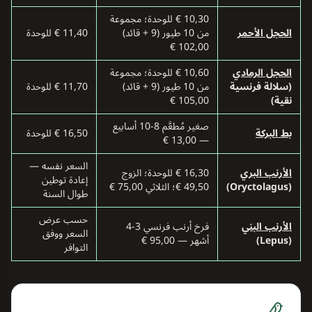
10,30 € للوحدة؛ مجموعة
الحجل الأحمر
من 10 طيور (9 + قائد)
11,40 € للوحدة
102,00 €
الحجل الرمادي
10,60 € للوحدة؛ مجموعة
(سلالة فرنسية
من 10 طيور (9 + قائد)
11,70 € للوحدة
نقية)
105,00 €
صغير مُطعَّم 8-10 أسابيع
بط البركة
16,50 € للوحدة
— 13,00 €
السعر نفسه —
الأرنب البري
16,30 € للوحدة؛ الزوج
إعادة توطين
(Oryctolagus)
49,50 €؛ الثلاثي 75,00 €
طوال السنة
حسب عرض
الأرنب البني
فرخ أرنب فرنسي 3-4
السعر ووفق
(Lepus)
أشهر — 95,00 €
التوافر