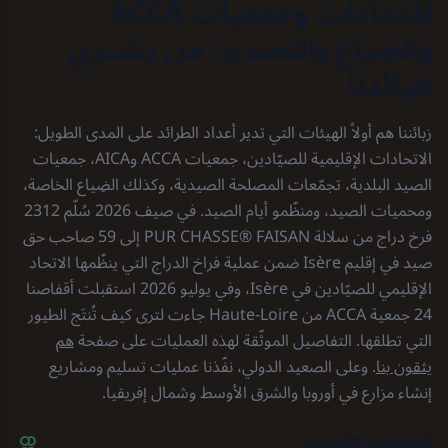
الاتحادات وجمعيات ACCA
والضِياع والتصدير: من يشتري
طرائدنا
زبائننا هم أولاً الهيئات التي تدير أعداد الطرائد على المدى الطويل:
الاتحادات الإقليمية للصيّادين، جمعيات ACCA وAICA، جمعيات
الصيد البلدية، تجمّعات المصلحة الصيدية، وكذلك الضِياع الخاصة،
ومحميات الصيد، ومنظّمو أيام الصيد. في صيف 2026 سُلّم 2312
فرخ دراج من سلالة FAISAN ⁦PUR CHASSE®⁩ إلى 59 صاحب حق
صيد في إقليم Isère ضمن عملية فراخ الدراج التي ينظّمها الاتحاد
الإقليمي للصيّادين في Isère، وفي يوليو 2026 استقبلت أقفاصنا
24 جمعية ACCA من Haute-Loire جاءت لترى كيف تُنتَج الطيور
التي تطلقها. التفاصيل الموثّقة لهذه العمليات على صفحة
هم
يثقون بنا
. وعلى الصعيد الدولي، نفّذنا عمليات تسليم ومشاريع
إنشاء مزارع في أوروبا والشرق الأوسط وشمال إفريقيا.
الاتحادات الإقليمية