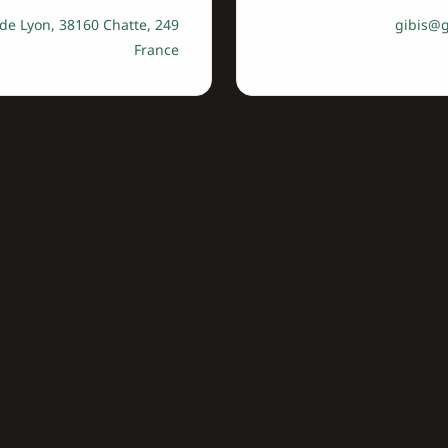
ute de Lyon, 38160 Chatte,
gibis@g
France