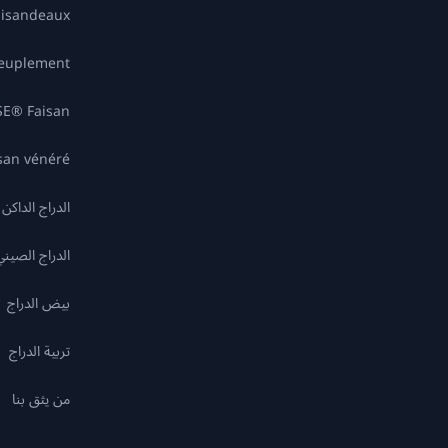
aisandeaux
peuplement
Faisan ⁦PUR CHASSE®⁩
san vénéré
الدراج الداكن
الدراج الصيني
بيض الدراج
تربية الدراج
من يثق بنا