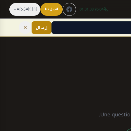
AR-SA
🇸🇦
04 76 38 31 01
اتصل بنا
إرسال
Une question