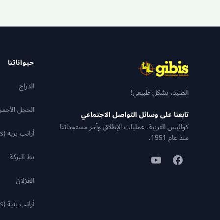
حيواناتنا
الدراج
الصيد، بشكل طبيعي!
الحجل الأحمر
تابعنا على وسائل التواصل الاجتماعي
كواليس التربية، عمليات الإطلاق وآخر مستجداتنا
أرانب برية (Oryctolagus)
منذ عام 1951.
بط البركة
الغزلان
أرانب بنية (Lepus)