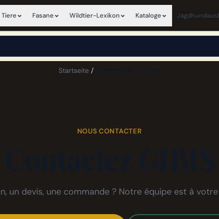
 Tiere
Fasane
Wildtier-Lexikon
Kataloge
Jagdhundausb
×
View this page in English
Startseite
/
Kontaktieren Sie uns
NOUS CONTACTER
Contactez GIBIS
n, un devis, une commande ? Notre équipe est à votre 