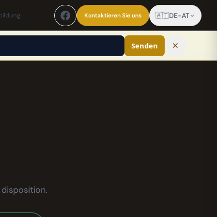
ildung
🇦🇹
DE-AT
Kontaktieren Sie uns
Senden
disposition.