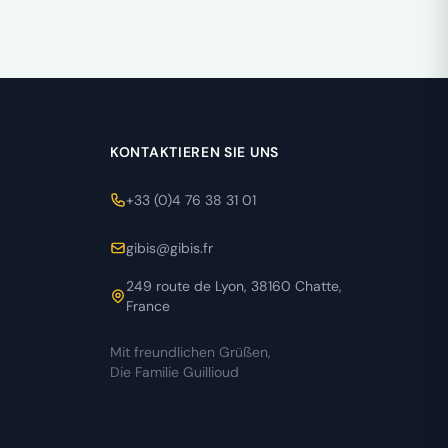
KONTAKTIEREN SIE UNS
+33 (0)4 76 38 31 01
gibis@gibis.fr
249 route de Lyon, 38160 Chatte,
France
Mit freundlichen Grüßen,
Die Familie Guillioud