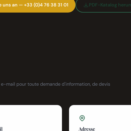
e uns an — +33 (0)4 76 38 31 01
PDF-Katalog herun
r e-mail pour toute demande d'information, de devis
il
Adresse