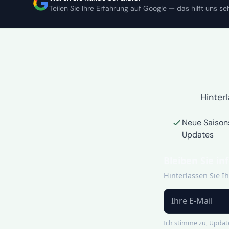
Teilen Sie Ihre Erfahrung auf Google — das hilft uns seh
Hinterl
Neue Saison
Updates
Bleiben Sie in
Hinterlassen Sie I
Ich stimme zu, Update