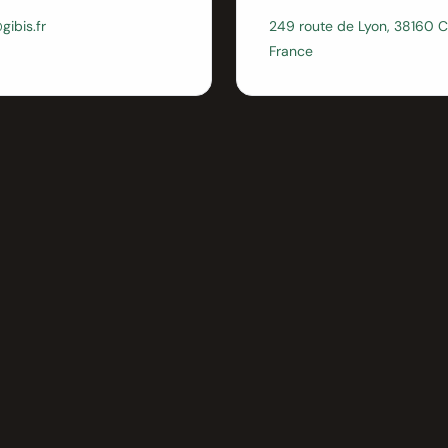
gibis.fr
249 route de Lyon, 38160 C
France