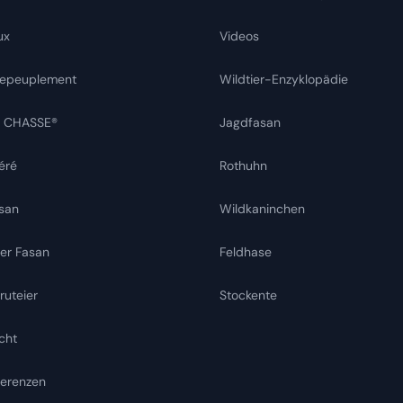
ux
Videos
 repeuplement
Wildtier-Enzyklopädie
R CHASSE®
Jagdfasan
éré
Rothuhn
san
Wildkaninchen
er Fasan
Feldhase
uteier
Stockente
cht
ferenzen