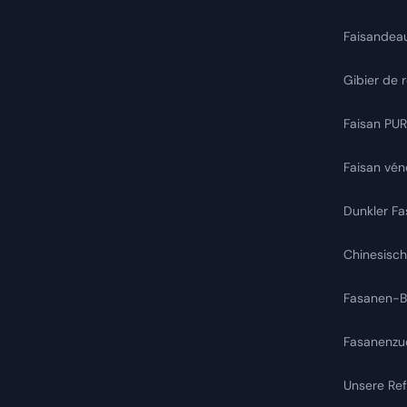
Faisandea
Gibier de
Faisan PU
Faisan vén
Dunkler Fa
Chinesisch
Fasanen-Br
Fasanenzu
Unsere Re