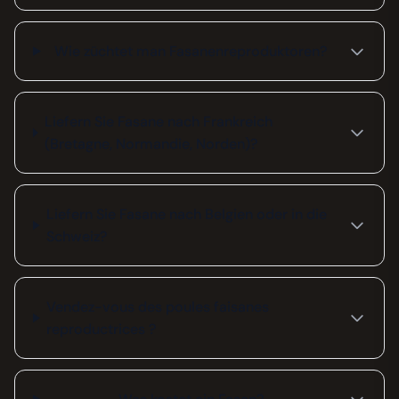
Wie züchtet man Fasanenreproduktoren?
Liefern Sie Fasane nach Frankreich
(Bretagne, Normandie, Norden)?
Liefern Sie Fasane nach Belgien oder in die
Schweiz?
Vendez-vous des poules faisanes
reproductrices ?