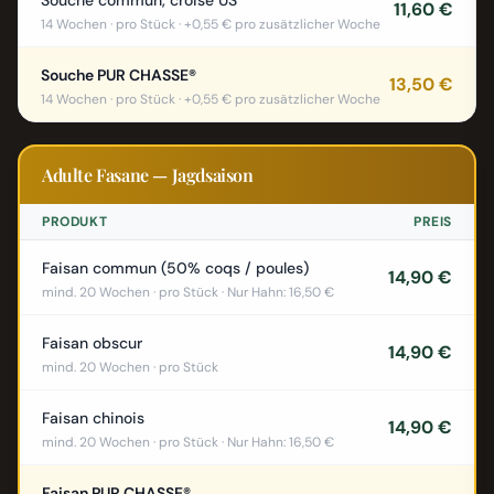
Souche commun, croisé US
11,60 €
14 Wochen · pro Stück · +0,55 € pro zusätzlicher Woche
Souche PUR CHASSE®
13,50 €
14 Wochen · pro Stück · +0,55 € pro zusätzlicher Woche
Adulte Fasane — Jagdsaison
PRODUKT
PREIS
Faisan commun (50% coqs / poules)
14,90 €
mind. 20 Wochen · pro Stück · Nur Hahn: 16,50 €
Faisan obscur
14,90 €
mind. 20 Wochen · pro Stück
Faisan chinois
14,90 €
mind. 20 Wochen · pro Stück · Nur Hahn: 16,50 €
Faisan PUR CHASSE®