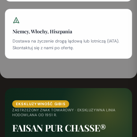
Niemcy, Włochy, Hiszpania
Dostawa na życzenie drogą lądową lub lotniczą (IATA).
Skontaktuj się z nami po ofertę.
EKSKLUZYWNOŚĆ GIBIS
ZASTRZEŻONY ZNAK TOWAROWY · EKSKLUZYWNA LINIA
HODOWLANA OD 1951 R.
FAISAN PUR CHASSE®