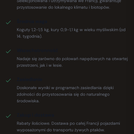
Selekcjonowana i utrzymywana we Francji, gwarantuje
przystosowanie do lokalnego klimatu i biotopów.
Średnia waga
Koguty 1,2-1,5 kg, kury 0,9-1,1 kg w wieku myśliwskim (od
14. tygodnia).
Wszechstronność
Nadaje się zarówno do polowań napędowych na otwartej
przestrzeni, jak i w lesie.
Zasiedlanie
Doskonałe wyniki w programach zasiedlania dzięki
zdolności do przystosowania się do naturalnego
środowiska.
Zakup i dostawa
Rabaty ilościowe. Dostawa po całej Francji pojazdami
wyposażonymi do transportu żywych ptaków.