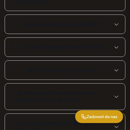
myśliwskiego?
Jakie rasy bażantów oferuje GIBIS?
Czy GIBIS dostarcza bażanty do Polski?
Jak hodować bażanty rozrodcze?
Czy dostarczacie bażanty do Bretanii,
Normandii i północnej Francji?
Zadzwoń do nas
Czy dostarczacie bażanty do Belgii lub