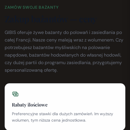
ZAMÓW SWOJE BAŻANTY
Zakup bażantów — ceny
GIBIS oferuje żywe bażanty do polowań i zasiedlania po
całej Francji. Nasze ceny maleją wraz z wolumenem. Czy
potrzebujesz bażantów myśliwskich na polowanie
napędowe, bażantów hodowlanych do własnej hodowli,
czy dużej partii do programu zasiedlania, przygotujemy
spersonalizowaną ofertę.
Rabaty ilościowe
Preferencyjne stawki dla dużych zamówień. Im wyższy
wolumen, tym niższa cena jednostkowa.