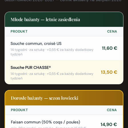
Młode bażanty — letnie zasiedlenia
PRODUKT
CENA
Souche commun, croisé US
11,60 €
14 tygodni · za sztukę · +0,55 € za każdy dodatkowy
tydzień
Souche PUR CHASSE®
13,50 €
14 tygodni · za sztukę · +0,55 € za każdy dodatkowy
tydzień
Dorosłe bażanty — sezon łowiecki
PRODUKT
CENA
Faisan commun (50% coqs / poules)
14,90 €