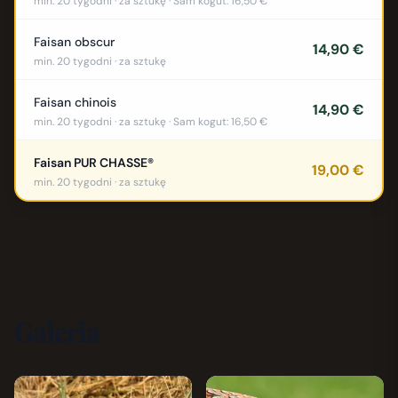
min. 20 tygodni · za sztukę · Sam kogut: 16,50 €
Faisan obscur
14,90 €
min. 20 tygodni · za sztukę
Faisan chinois
14,90 €
min. 20 tygodni · za sztukę · Sam kogut: 16,50 €
Faisan PUR CHASSE®
19,00 €
min. 20 tygodni · za sztukę
Galeria