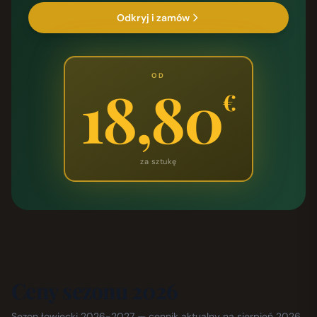
Odkryj i zamów
OD
18,80
€
za sztukę
Ceny sezonu 2026
Sezon łowiecki 2026-2027 — cennik aktualny na sierpień 2026