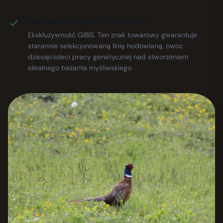
Zastrzeżony znak PUR CHASSE®
Ekskluzywność GIBIS. Ten znak towarowy gwarantuje
starannie selekcjonowaną linię hodowlaną, owoc
dziesięcioleci pracy genetycznej nad stworzeniem
idealnego bażanta myśliwskiego.