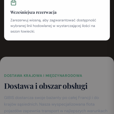
Wcześniejsza rezerwacja
Zarezerwuj wiosną, aby zagwarantować dostępność
wybranej linii hodowlanej w wystarczającej ilości na
sezon łowiecki.
DOSTAWA KRAJOWA I MIĘDZYNARODOWA
Dostawa i obszar obsługi
GIBIS dostarcza swoje bażanty po całej Francji i do
krajów sąsiednich. Nasza wyspecjalizowana flota
pojazdów zapewnia transport w najlepszych warunkach