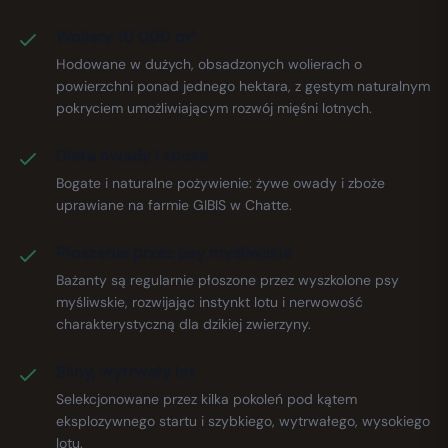
Woliery 10 000 m²
Hodowane w dużych, obsadzonych wolierach o
powierzchni ponad jednego hektara, z gęstym naturalnym
pokryciem umożliwiającym rozwój mięśni lotnych.
Dieta owady i zboże
Bogate i naturalne pożywienie: żywe owady i zboże
uprawiane na farmie GIBIS w Chatte.
Płoszenie przez psy myśliwskie
Bażanty są regularnie płoszone przez wyszkolone psy
myśliwskie, rozwijając instynkt lotu i nerwowość
charakterystyczną dla dzikiej zwierzyny.
Silny, wytrwały lot
Selekcjonowane przez kilka pokoleń pod kątem
eksplozywnego startu i szybkiego, wytrwałego, wysokiego
lotu.