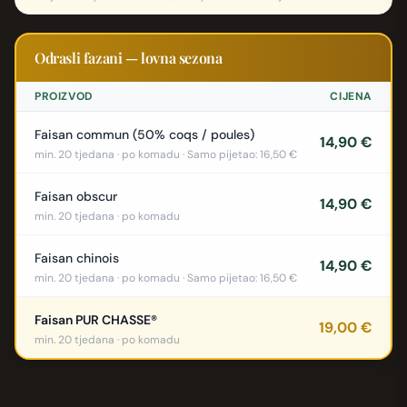
Odrasli fazani — lovna sezona
PROIZVOD
CIJENA
Faisan commun (50% coqs / poules)
14,90 €
min. 20 tjedana · po komadu · Samo pijetao: 16,50 €
Faisan obscur
14,90 €
min. 20 tjedana · po komadu
Faisan chinois
14,90 €
min. 20 tjedana · po komadu · Samo pijetao: 16,50 €
Faisan PUR CHASSE®
19,00 €
min. 20 tjedana · po komadu