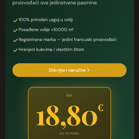
proizvođači ove jedinstvene pasmine.
100% prirodan uzgoj u voliji
Posađene volije +10.000 m²
Registrirana marka — jedini francuski proizvođači
Hranjeni kukcima i vlastitim žitom
Otkrijte i naručite
OD
18,80
€
po komadu