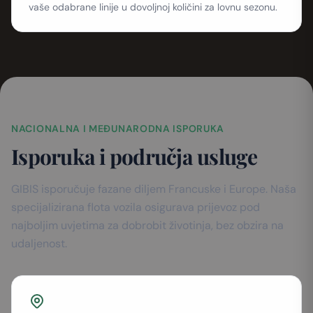
vaše odabrane linije u dovoljnoj količini za lovnu sezonu.
NACIONALNA I MEĐUNARODNA ISPORUKA
Isporuka i područja usluge
GIBIS isporučuje fazane diljem Francuske i Europe. Naša
specijalizirana flota vozila osigurava prijevoz pod
najboljim uvjetima za dobrobit životinja, bez obzira na
udaljenost.