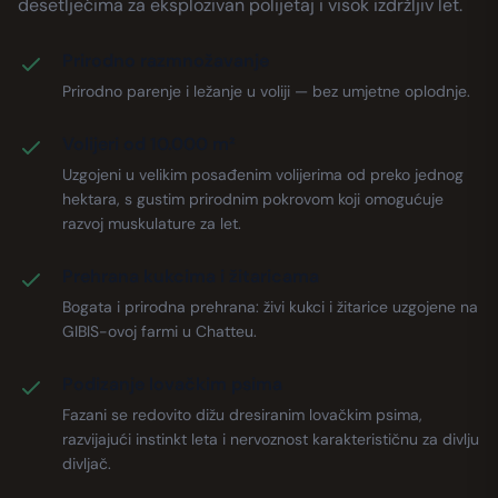
desetljećima za eksplozivan polijetaj i visok izdržljiv let.
Prirodno razmnožavanje
Prirodno parenje i ležanje u voliji — bez umjetne oplodnje.
Volijeri od 10.000 m²
Uzgojeni u velikim posađenim volijerima od preko jednog
hektara, s gustim prirodnim pokrovom koji omogućuje
razvoj muskulature za let.
Prehrana kukcima i žitaricama
Bogata i prirodna prehrana: živi kukci i žitarice uzgojene na
GIBIS-ovoj farmi u Chatteu.
Podizanje lovačkim psima
Fazani se redovito dižu dresiranim lovačkim psima,
razvijajući instinkt leta i nervoznost karakterističnu za divlju
divljač.