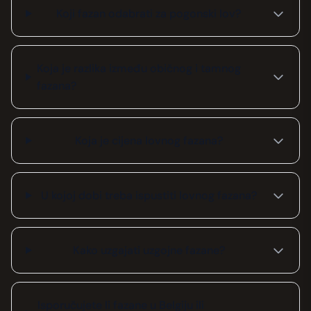
Koji fazan odabrati za pogonski lov?
Koja je razlika između običnog i tamnog
fazana?
Koja je cijena lovnog fazana?
U kojoj dobi treba ispustiti lovnog fazana?
Kako uzgajati uzgojne fazane?
Isporučujete li fazane u Belgiju ili