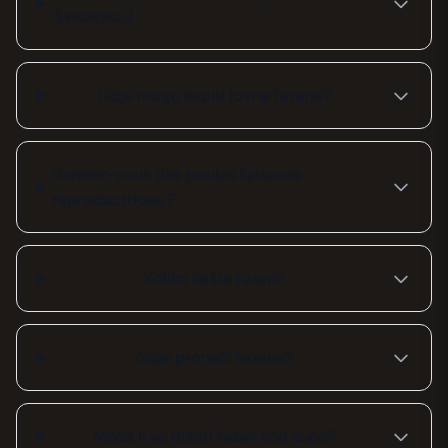
Švicarsku?
Gdje mogu kupiti lovne fazane?
Vendez-vous des poules faisanes
reproductrices ?
Koliko košta fazan?
Gdje pronaći fazane?
Može li se držati fazan kod kuće?