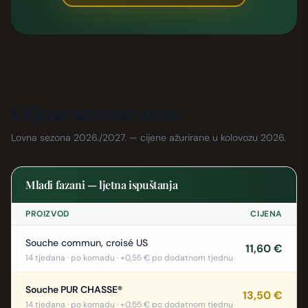
Cijene sezone 2026
Lovna sezona 2026./2027. — cijene ažurirane u kolovozu 2026.
Mladi fazani — ljetna ispuštanja
PROIZVOD
CIJENA
Souche commun, croisé US
11,60 €
14 tjedana · po komadu · +0,55 € po dodatnom tjednu
Souche PUR CHASSE®
13,50 €
14 tjedana · po komadu · +0,55 € po dodatnom tjednu