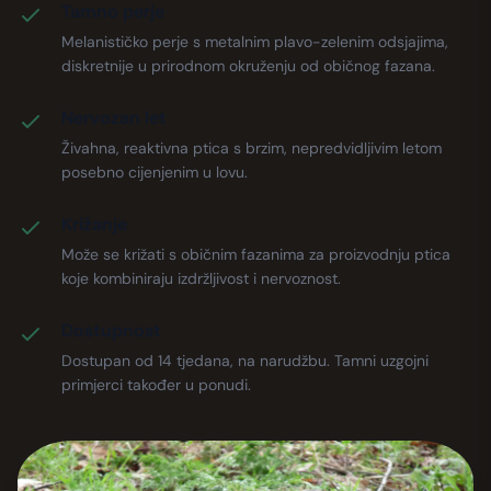
Tamno perje
Melanističko perje s metalnim plavo-zelenim odsjajima,
diskretnije u prirodnom okruženju od običnog fazana.
Nervozan let
Živahna, reaktivna ptica s brzim, nepredvidljivim letom
posebno cijenjenim u lovu.
Križanje
Može se križati s običnim fazanima za proizvodnju ptica
koje kombiniraju izdržljivost i nervoznost.
Dostupnost
Dostupan od 14 tjedana, na narudžbu. Tamni uzgojni
primjerci također u ponudi.