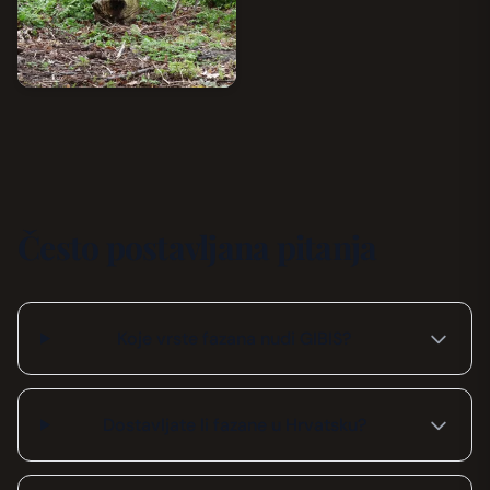
Često postavljana pitanja
Koje vrste fazana nudi GIBIS?
Dostavljate li fazane u Hrvatsku?