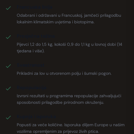
Francuska linija
Odabrani i održavani u Francuskoj, jamčeći prilagodbu
lokalnim klimatskim uvjetima i biotopima.
Prosječna težina
Pijevci 1,2 do 1,5 kg, kokoši 0,9 do 1,1 kg u lovnoj dobi (14
tjedana i više).
Svestranost
Prikladni za lov u otvorenom polju i šumski pogon.
Repopulacija
Izvrsni rezultati u programima repopulacije zahvaljujući
sposobnosti prilagodbe prirodnom okruženju.
Kupnja i isporuka
Popusti za veće količine. Isporuka diljem Europe u našim
vozilima opremljenim za prijevoz živih ptica.