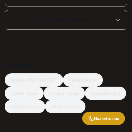
Koliko košta cijeli fazan?
Pogledajte i
Faisan PUR CHASSE®
Faisandeaux
Tamni fazan
Kineski fazan
Fazanska jaja
Uzgoj fazana
Obični fazan
Nazovite nas