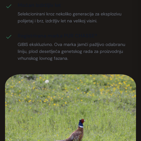
Moćan izdržljiv let
Selekcionirani kroz nekoliko generacija za eksplozivu
polijetaj i brz, izdržljiv let na velikoj visini.
Registrirana marka PUR CHASSE®
GIBIS ekskluzivno. Ova marka jamči pažljivo odabranu
liniju, plod desetljeća genetskog rada za proizvodnju
vrhunskog lovnog fazana.