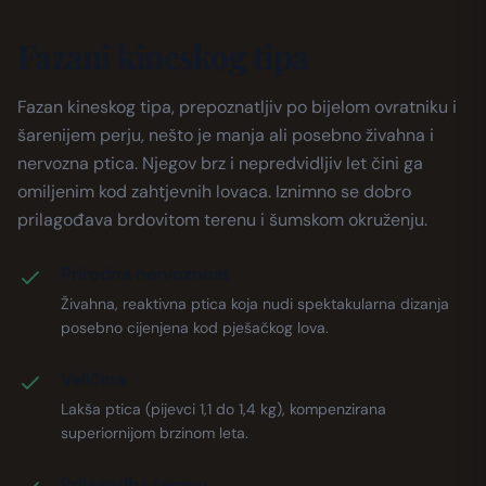
Fazani kineskog tipa
Fazan kineskog tipa, prepoznatljiv po bijelom ovratniku i
šarenijem perju, nešto je manja ali posebno živahna i
nervozna ptica. Njegov brz i nepredvidljiv let čini ga
omiljenim kod zahtjevnih lovaca. Iznimno se dobro
prilagođava brdovitom terenu i šumskom okruženju.
Prirodna nervoznost
Živahna, reaktivna ptica koja nudi spektakularna dizanja
posebno cijenjena kod pješačkog lova.
Veličina
Lakša ptica (pijevci 1,1 do 1,4 kg), kompenzirana
superiornijom brzinom leta.
Prilagodba terenu