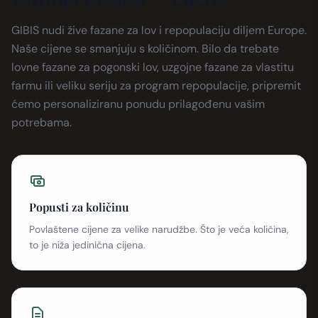
GIBIS nudi žive fazane za lov i repopulaciju diljem Europe.
Naše cijene se smanjuju s količinom. Bilo da trebate
lovne fazane za pogonski lov, uzgojne fazane za vlastitu
farmu ili veliku seriju za program repopulacije, pripremit
ćemo personaliziranu ponudu prilagođenu vašim
potrebama.
Popusti za količinu
Povlaštene cijene za velike narudžbe. Što je veća količina,
to je niža jedinična cijena.