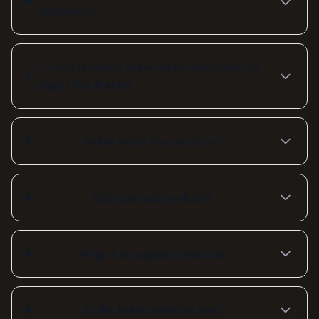
Švicarsku?
Crvena jarebica: kakve su karakteristike za
uzgoj i ispuštanje?
Koliko košta živa jarebica?
Gdje pronaći jarebice?
Mogu li se uzgajati jarebice?
Koliko košta jarebičje jaje?