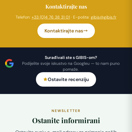
Kontaktirajte nas
Telefon:
+33 (0)4 76 38 31 01
· E-pošta:
gibis@gibis.fr
Kontaktirajte nas
Surađivali ste s GIBIS-om?
Podijelite svoje iskustvo na Googleu — to nam puno
pomaže.
Ostavite recenziju
NEWSLETTER
Ostanite informirani