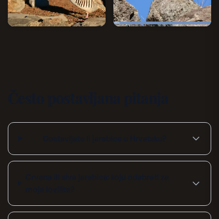
Često postavljana pitanja
Dostavljate li jarebice u Hrvatsku?
Crvena ili siva jarebica: koju odabrati za
moje lovište?