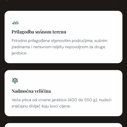
Prilagodba sušnom terenu
Prirodno prilagođena stjenovitim područjima, sušnim
padinama i neravnom reljefu nepovoljnom za druge
jarebice.
Nadmoćna veličina
Veća ptica od crvene jarebice (400 do 550 g), nudeći
značajnu divljač koju lovci cijene.