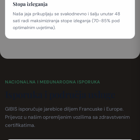
Stopa izleganja
Naša jaja prikupljaju se svakodnevno i šalju unutar 48
sati radi maksimiziranja stope izleganja (70-85% pod
optimalnim uvjetima).
NACIONALNA I MEĐUNARODNA ISPORUKA
Isporuka i područja usluge
GIBIS isporučuje jarebice diljem Francuske i Europe.
Prijevoz u našim opremljenim vozilima sa zdravstvenim
certifikatima.