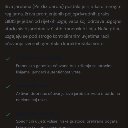
Siva jarebica (Perdix perdix) postala je rijetka u mnogim
regijama, žrtva promjenjenih poljoprivrednih praksi.
GIBIS je jedan od rijetkih uzgajivača koji održava uzgojno
stado sivih jarebica iz čistih francuskih linija. Naše ptice
uzgajaju se pod strogo kontroliranim uvjetima radi
očuvanja izvornih genetskih karakteristika vrste.
Čista francuska linija
Francuska genetika očuvana bez križanja sa stranim
linijama, jamčeći autentičnost vrste.
Baštinska vrsta
Aktivan doprinos očuvanju sive jarebice, vrste u padu na
nacionalnoj razini.
Specijalizirani uzgoj
Specifični uvjeti: volijeri niske gustoće, prehrana bogata
kukcima i divljim sjemenkama.