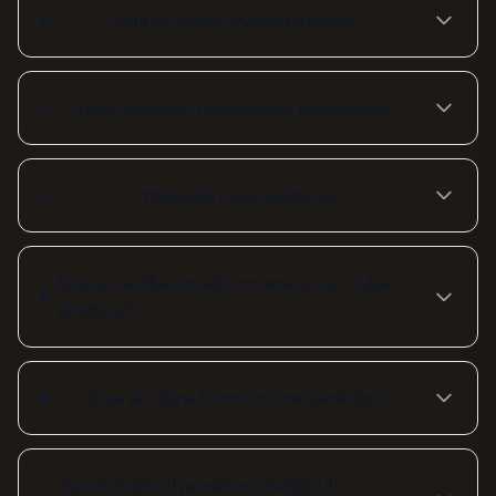
Koja je cijena crvene jarebice?
Kako uspješno repopulirati jarebicama?
Prodajete li jaja jarebice?
Koja je razlika između crvene, sive i čukar
jarebice?
Koja je cijena lovne crvene jarebice?
Isporučujete li jarebice u Belgiju ili