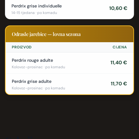
Perdrix grise individuelle
10,60 €
14-15 tjedana · po komadu
Odrasle jarebice — lovna sezona
PROIZVOD
CIJENA
Perdrix rouge adulte
11,40 €
Kolovoz–prosinac · po komadu
Perdrix grise adulte
11,70 €
Kolovoz–prosinac · po komadu