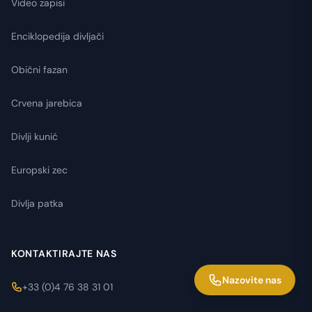
Video zapisi
Enciklopedija divljači
Obični fazan
Crvena jarebica
Divlji kunić
Europski zec
Divlja patka
KONTAKTIRAJTE NAS
Nazovite nas
+33 (0)4 76 38 31 01