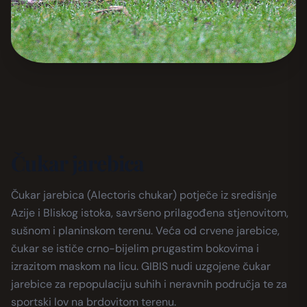
Čukar jarebica
Čukar jarebica (Alectoris chukar) potječe iz središnje
Azije i Bliskog istoka, savršeno prilagođena stjenovitom,
sušnom i planinskom terenu. Veća od crvene jarebice,
čukar se ističe crno-bijelim prugastim bokovima i
izrazitom maskom na licu. GIBIS nudi uzgojene čukar
jarebice za repopulaciju suhih i neravnih područja te za
sportski lov na brdovitom terenu.