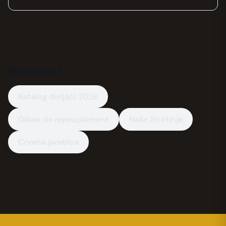
Pogledajte i
Katalog divljači 2026
Gibier de repeuplement
Naše životinje
Crvena jarebica