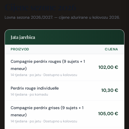
Cijene sezone 2026
Lovna sezona 2026./2027. — cijene ažurirane u kolovozu 2026.
Jata jarebica
PROIZVOD
CIJENA
Compagnie perdrix rouges (9 sujets + 1
102,00 €
meneur)
14 tjedana · po jatu · Dostupno u kolovozu
Perdrix rouge individuelle
10,30 €
14 tjedana · po komadu
Compagnie perdrix grises (9 sujets + 1
105,00 €
meneur)
14 tjedana · po jatu · Dostupno u kolovozu