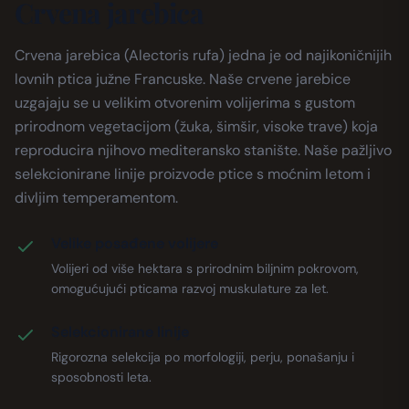
Crvena jarebica
Crvena jarebica (Alectoris rufa) jedna je od najikoničnijih
lovnih ptica južne Francuske. Naše crvene jarebice
uzgajaju se u velikim otvorenim volijerima s gustom
prirodnom vegetacijom (žuka, šimšir, visoke trave) koja
reproducira njihovo mediteransko stanište. Naše pažljivo
selekcionirane linije proizvode ptice s moćnim letom i
divljim temperamentom.
Velike posađene volijere
Volijeri od više hektara s prirodnim biljnim pokrovom,
omogućujući pticama razvoj muskulature za let.
Selekcionirane linije
Rigorozna selekcija po morfologiji, perju, ponašanju i
sposobnosti leta.