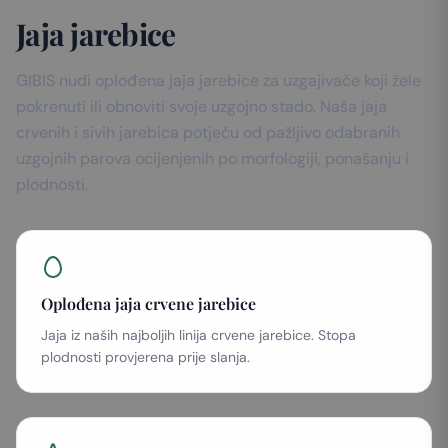
Jaja jarebice
GIBIS nudi oplođena jaja jarebice za uzgajivače koji žele
pokrenuti ili obnoviti svoje uzgojno stado. Naša jaja
crvenih i sivih jarebica potječu od pažljivo odabranih
uzgojnih parova ocijenjenih po morfologiji, ponašanju i
plodnosti.
Oplođena jaja crvene jarebice
Jaja iz naših najboljih linija crvene jarebice. Stopa
plodnosti provjerena prije slanja.