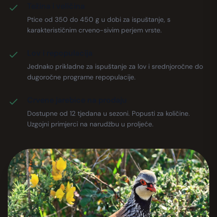
Težina i veličina
Ptice od 350 do 450 g u dobi za ispuštanje, s
karakterističnim crveno-sivim perjem vrste.
Lov i repopulacija
Jednako prikladne za ispuštanje za lov i srednjoročne do
dugoročne programe repopulacije.
Crvene jarebice na prodaju
Dostupne od 12 tjedana u sezoni. Popusti za količine.
Uzgojni primjerci na narudžbu u proljeće.