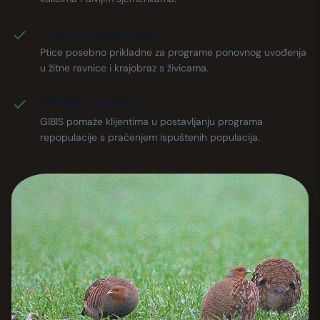
Program repopulacije
Ptice posebno prikladne za programe ponovnog uvođenja
u žitne ravnice i krajobraz s živicama.
Tehnička podrška
GIBIS pomaže klijentima u postavljanju programa
repopulacije s praćenjem ispuštenih populacija.