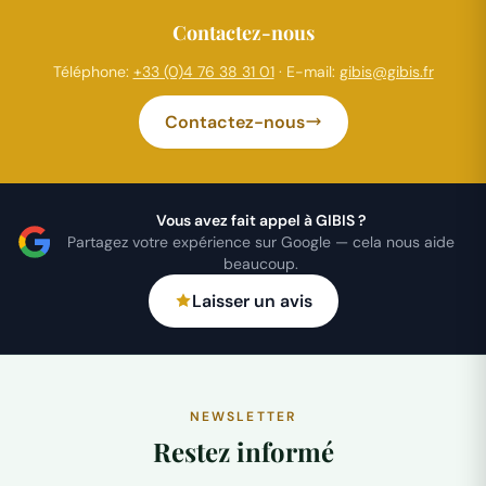
Contactez-nous
Téléphone:
+33 (0)4 76 38 31 01
· E-mail:
gibis@gibis.fr
Contactez-nous
Vous avez fait appel à GIBIS ?
Partagez votre expérience sur Google — cela nous aide
beaucoup.
Laisser un avis
NEWSLETTER
Restez informé