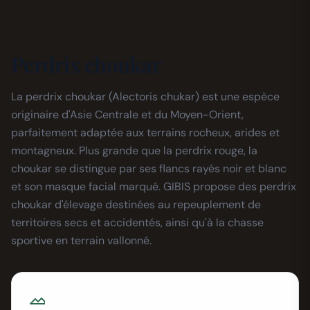
Perdrix choukar
La perdrix choukar (Alectoris chukar) est une espèce
originaire d'Asie Centrale et du Moyen-Orient,
parfaitement adaptée aux terrains rocheux, arides et
montagneux. Plus grande que la perdrix rouge, la
choukar se distingue par ses flancs rayés noir et blanc
et son masque facial marqué. GIBIS propose des perdrix
choukar d'élevage destinées au repeuplement de
territoires secs et accidentés, ainsi qu'à la chasse
sportive en terrain vallonné.