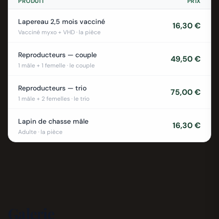
PRODUIT
PRIX
Lapereau 2,5 mois vacciné
16,30 €
Vacciné myxo + VHD · la pièce
Reproducteurs — couple
49,50 €
1 mâle + 1 femelle · le couple
Reproducteurs — trio
75,00 €
1 mâle + 2 femelles · le trio
Lapin de chasse mâle
16,30 €
Adulte · la pièce
Galerie