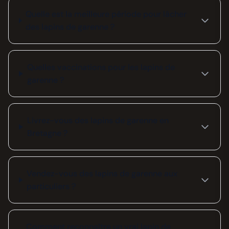
Quelle est la meilleure période pour lâcher
des lapins de garenne ?
Quelles vaccinations pour les lapins de
garenne ?
Livrez-vous des lapins de garenne en
Bretagne ?
Vendez-vous des lapins de garenne aux
particuliers ?
Comment reconnaître un vrai lapin de