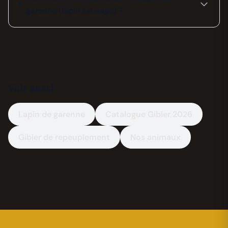
garenne (lapin sauvage) ?
Voir aussi
Lapin de garenne
Catalogue Gibier 2026
Gibier de repeuplement
Nos animaux