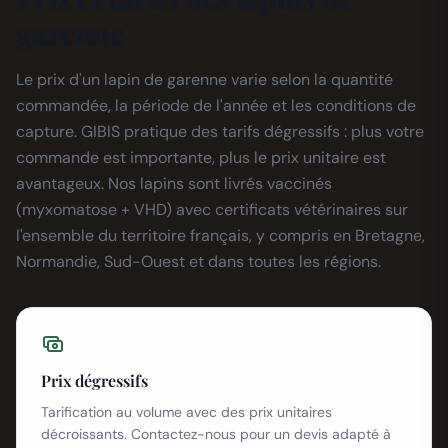
garenne
Le prix d'un lapin de garenne varie selon la quantité
commandée, la période de l'année et les conditions de
capture. GIBIS pratique des tarifs dégressifs : plus votre
commande est importante, plus le prix unitaire est
avantageux. Nos lapins sont livrés vaccinés
(myxomatose + VHD) avec certificats vétérinaires sur
l'ensemble du territoire français, y compris en Bretagne,
Normandie, Sud-Ouest et dans toutes les régions.
Prix dégressifs
Tarification au volume avec des prix unitaires
décroissants. Contactez-nous pour un devis adapté à