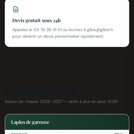
Devis gratuit sous 24h
Appelez le 04 76 38 31 01 ou écrivez à
gibis@gibis.fr
pour obtenir un devis personnalisé rapidement.
Tarifs saison 2026
Saison de chasse 2026-2027 — tarifs à jour en août 2026
Lapins de garenne