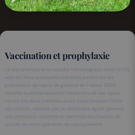
Vaccination et prophylaxie
La myxomatose et la maladie hémorragique virale (VHD)
sont les deux principales menaces pesant sur les
populations de lapins de garenne en France. GIBIS
vaccine systématiquement l'ensemble de ses lapins
contre ces deux maladies avant toute livraison. Cette
vaccination, réalisée par un vétérinaire agréé, garantit
une protection optimale et maximise les chances de
succès de votre opération de repeuplement.