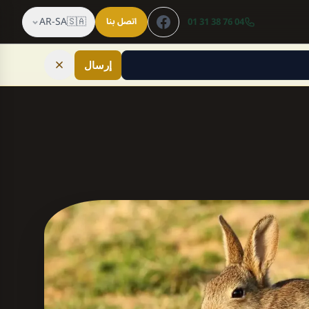
AR-SA
🇸🇦
04 76 38 31 01
اتصل بنا
إرسال