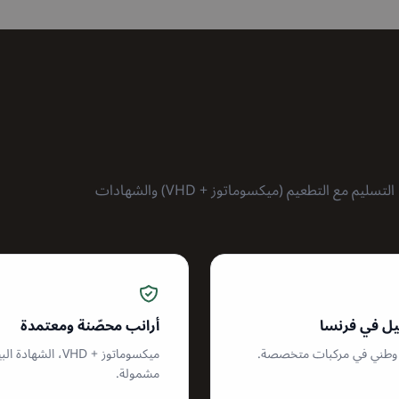
خصومات الكميات: كلما زاد الطلب، انخفض السعر لكل قطعة. التسليم مع التطعيم (ميكسوماتوز + VHD) والشهادات
ل في فرنسا
أرانب محصّنة ومعتمدة
وطني في مركبات متخصصة.
ميكسوماتوز + VHD، الشهاد
مشمولة.