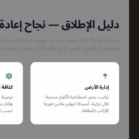
دليل الإطلاق — نجاح إعادة
بخبرة تتجاوز 75 عامًا، طورت جيبيس منهجية مجربة لضما
نورماندي أو الجنوب الغربي أو أي مكان آخر في فرنسا، نكيّف تو
إدارة الأرض
كثافة 
تركيب جحور اصطناعية (أكوام صخرية،
تلال ترابية، أسيجة) لتوفير ملاجئ فورية
هكتار م
للأرانب المُطلقة.
حسب القد