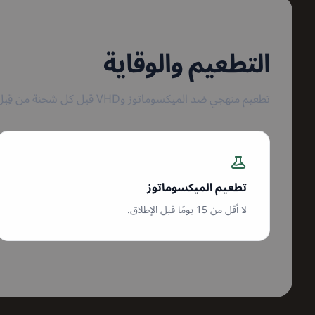
التطعيم والوقاية
تطعيم منهجي ضد الميكسوماتوز وVHD قبل كل شحنة من قِبل طبيب بيطري معتمد.
تطعيم الميكسوماتوز
لا أقل من 15 يومًا قبل الإطلاق.