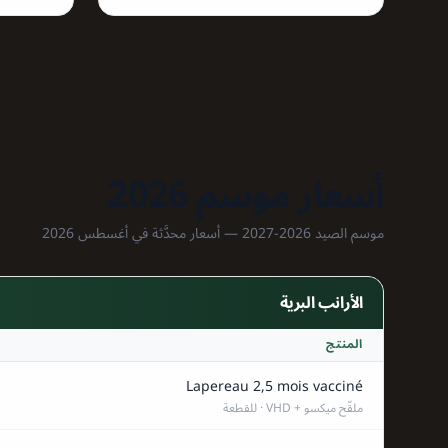
أسعار موسم 2026
موسم الصيد 2026-2027 — أسعار محدَّثة في أغسطس 2026
الأرانب البرية
المنتج
Lapereau 2,5 mois vacciné
ملقّح ميكسو + VHD · للقطعة