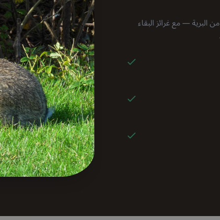
(Oryctolagus cuniculus) مصطادة من البرية — مع غرائز البقاء