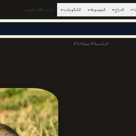
ا
الدراج
الموسوعة
الكتالوجات
تدريب كلاب الصيد
×
View this page in English
الرئيسية
/
حيواناتنا
/
أرانب برية (Oryctolagus)