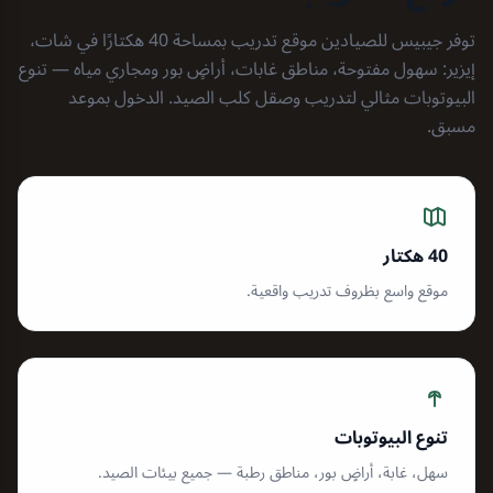
توفر جيبيس للصيادين موقع تدريب بمساحة 40 هكتارًا في شات،
إيزير: سهول مفتوحة، مناطق غابات، أراضٍ بور ومجاري مياه — تنوع
البيوتوبات مثالي لتدريب وصقل كلب الصيد. الدخول بموعد
مسبق.
40 هكتار
موقع واسع بظروف تدريب واقعية.
تنوع البيوتوبات
سهل، غابة، أراضٍ بور، مناطق رطبة — جميع بيئات الصيد.