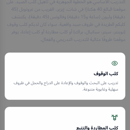
التدريب الأساسي هو الخطوة الجوهرية في تأهيل كلب الصيد. على
موقعنا البالغ 40 هكتارًا في شات، إيزير، القريب من غرونوبل (45
دقيقة) وليون (ساعة و15 دقيقة) وفالونس (45 دقيقة)، يكتشف
كلبكم الطريدة في ظروف صيد واقعية. سواء كان لديكم كلب وقوف
(بوينتر، سيتر، سبانيال، براك) أو كلب مطاردة أو كلب إعادة، يوفر
موقعنا ظروفًا مثالية للتدريب التدريجي والفعال.
كلب الوقوف
تدريب على البحث والوقوف والإعادة على الدراج والحجل في ظروف
سهلية وغابوية متنوعة.
كلب المطاردة والتتبع