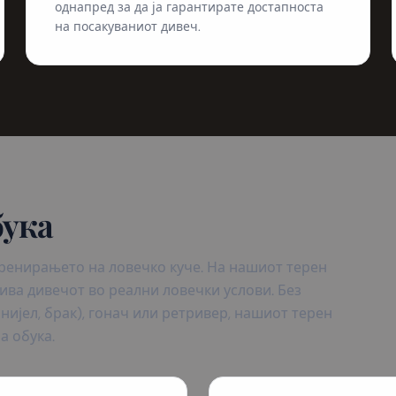
однапред за да ја гарантирате достапноста
на посакуваниот дивеч.
бука
ренирањето на ловечко куче. На нашиот терен
рива дивечот во реални ловечки услови. Без
нијел, брак), гонач или ретривер, нашиот терен
а обука.