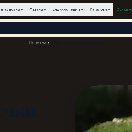
е животни
Фазани
Енциклопедија
Каталози
Обука н
×
View this page in English
Почетна
/
Обука на ловечки кучиња
ечки