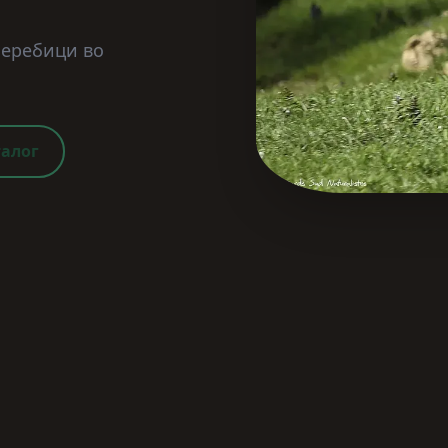
 еребици во
талог