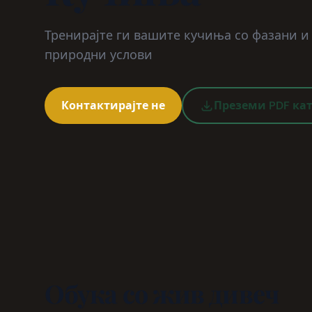
Тренирајте ги вашите кучиња со фазани и
природни услови
Контактирајте не
Преземи PDF ка
Обука со жив дивеч