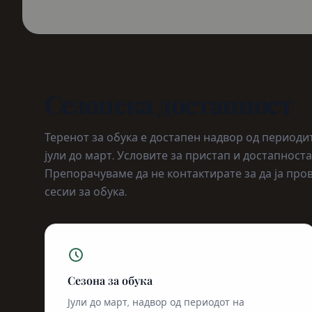
Сезонска достапност
Теренот за обука е достапен надвор од периоди
јули до март. Условите за пристап и достапност
Препорачуваме да не контактирате за да ја про
сесии за обука.
Сезона за обука
Јули до март, надвор од периодот на