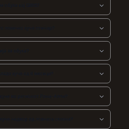
 обука кај GIBIS?
то ловечко куче птичар?
ија за обука?
ладо куче од 6 месеци?
 куче во регионот Рона-Алпи?
куче надвор од ловната сезона?