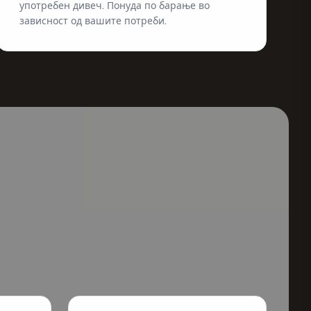
употребен дивеч. Понуда по барање во
зависност од вашите потреби.