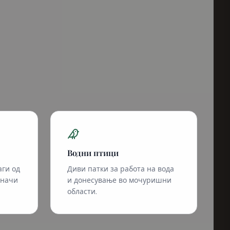
Водни птици
аги од
Диви патки за работа на вода
оначи
и донесување во мочуришни
области.