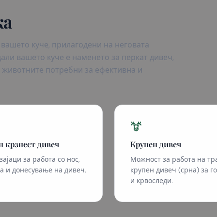
ка
 вашето куче, прилагодени на неговата
дали вашето куче е наменето за перкат дивеч,
е животните потребни за ефективна и
н крзнест дивеч
Крупен дивеч
зајаци за работа со нос,
Можност за работа на тр
а и донесување на дивеч.
крупен дивеч (срна) за г
и крвоследи.