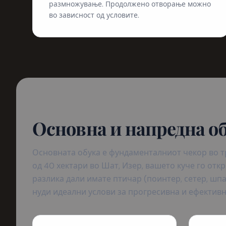
размножување. Продолжено отворање можно
во зависност од условите.
Основна и напредна о
Основната обука е фундаменталниот чекор во т
од 40 хектари во Шат, Изер, вашето куче го отк
разлика дали имате птичар (поинтер, сетер, шпа
нуди идеални услови за прогресивна и ефективн