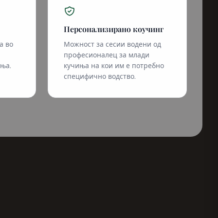
Персонализирано коучинг
а во
Можност за сесии водени од
професионалец за млади
ња.
кучиња на кои им е потребно
специфично водство.