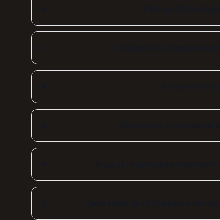
Како да организирам
Кој дивеч за обука на мое
Колку чини сес
Дали може да тренирам м
Каде да го дресирам ловечкото
Дали може да се тренира ловечко 