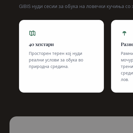
GIBIS нуди сесии за обука на ловечки кучиња со
40 хектари
Разн
Просторен терен кој нуди
Рамни
реални услови за обука во
мочур
природна средина.
трени
среди
лов.