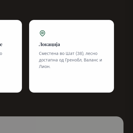
е
Локација
о
Сместена во Шат (38), лесно
достапна од Гренобл, Валанс и
Лион.