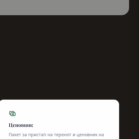
Ценовник
Пакет за пристап на теренот и ценовник на