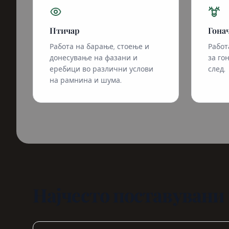
Птичар
Гона
Работа на барање, стоење и
Работ
донесување на фазани и
за го
еребици во различни услови
след.
на рамнина и шума.
Најчесто поставуван