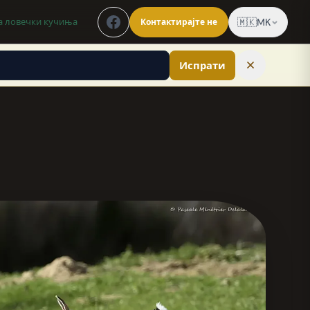
а ловечки кучиња
🇲🇰
MK
Контактирајте не
Испрати