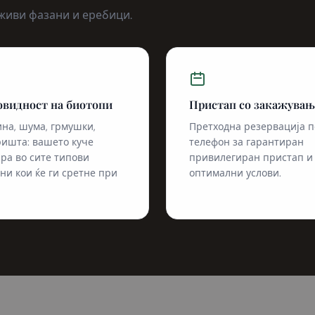
 живи фазани и еребици.
овидност на биотопи
Пристап со закажувањ
на, шума, грмушки,
Претходна резервација п
ишта: вашето куче
телефон за гарантиран
ра во сите типови
привилегиран пристап и
ни кои ќе ги сретне при
оптимални услови.