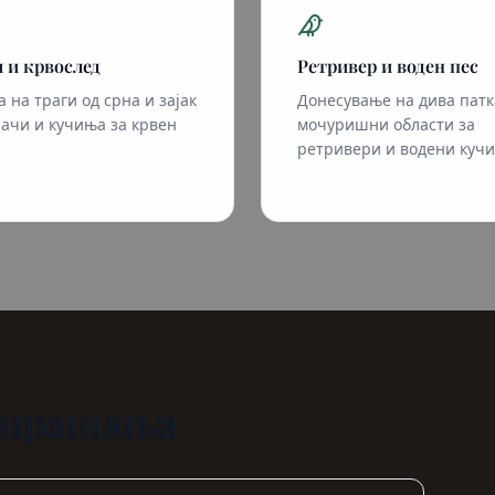
ч и крвослед
Ретривер и воден пес
а на траги од срна и зајак
Донесување на дива патк
начи и кучиња за крвен
мочуришни области за
ретривери и водени кучи
и прашања