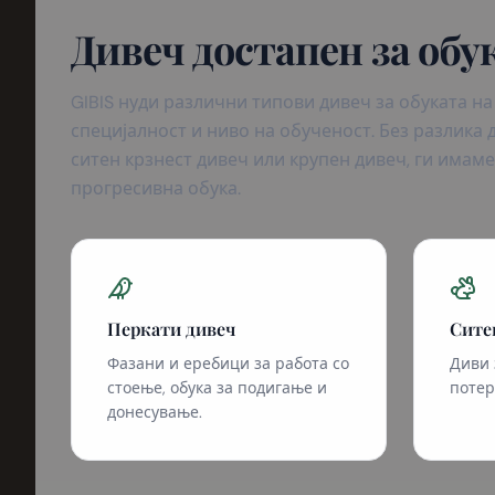
Дивеч достапен за обу
GIBIS нуди различни типови дивеч за обуката на
специјалност и ниво на обученост. Без разлика 
ситен крзнест дивеч или крупен дивеч, ги имам
прогресивна обука.
Перкати дивеч
Сите
Фазани и еребици за работа со
Диви 
стоење, обука за подигање и
потер
донесување.