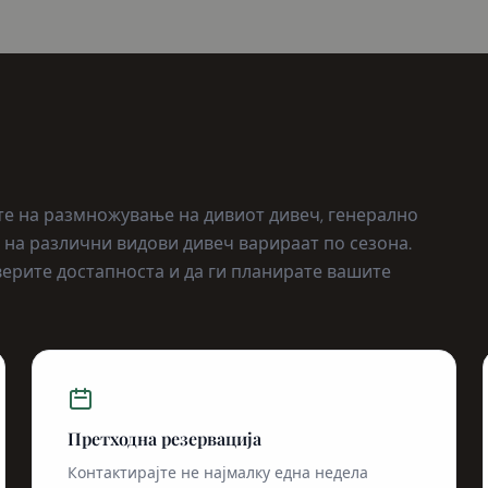
те на размножување на дивиот дивеч, генерално
а на различни видови дивеч варираат по сезона.
верите достапноста и да ги планирате вашите
Претходна резервација
Контактирајте не најмалку една недела