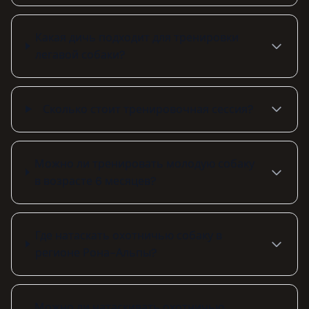
Какая дичь подходит для тренировки
легавой собаки?
Сколько стоит тренировочная сессия?
Можно ли тренировать молодую собаку
в возрасте 6 месяцев?
Где натаскать охотничью собаку в
регионе Рона-Альпы?
Можно ли натаскивать охотничью