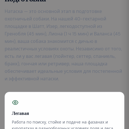
Натаска — это основной этап в подготовке
охотничьей собаки. На нашей 40-гектарной
площадке в Шатт, Изер, легкодоступной из
Гренобля (45 мин), Лиона (1 ч 15 мин) и Валанса (45
мин), ваша собака знакомится с дичью в
реалистичных условиях охоты. Независимо от того,
есть ли у вас легавая (пойнтер, сеттер, спаниель,
бракк), гончая или ретривер, наша площадка
обеспечивает идеальные условия для постепенной
и эффективной натаски.
Легавая
Работа по поиску, стойке и подаче на фазанах и
куропатках в разнообразных условиях поля и леса.