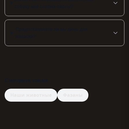
собаку вне сезона охоты?
Предоставляете ли вы дичь для
натаски?
Смотрите также
Наши животные
Фазаны