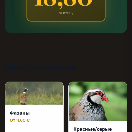
за птицу
Наши животные
Фазаны
От 11,60 €
Красные/серые