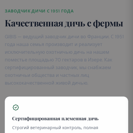
ЗАВОДЧИК ДИЧИ С 1951 ГОДА
Качественная дичь с фермы
GIBIS — ведущий заводчик дичи во Франции. С 1951
года наша семья производит и реализует
исключительную охотничью дичь на нашем
поместье площадью 70 гектаров в Изере. Как
сертифицированный заводчик, мы снабжаем
охотничьи общества и частных лиц
высококачественной живой дичью.
Сертифицированная племенная дичь
Строгий ветеринарный контроль, полная