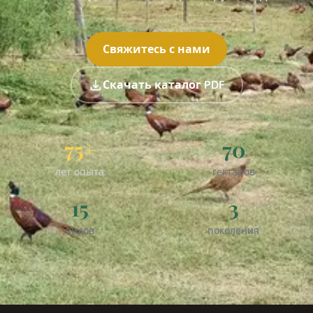
Свяжитесь с нами
Скачать каталог PDF
75+
70
лет опыта
гектаров
15
3
видов
поколения