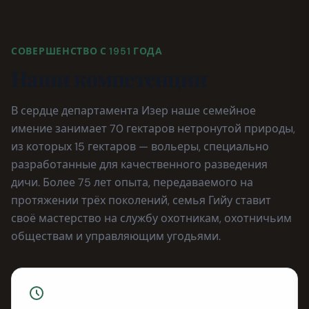
СОВЕРШЕНСТВО С 1951 ГОДА
Наши компетенции
В сердце департамента Изер наше семейное
имение занимает 70 гектаров нетронутой природы,
из которых 15 гектаров — вольеры, специально
разработанные для качественного разведения
дичи. Более 75 лет опыта, передаваемого на
протяжении трёх поколений, семья Гийу ставит
своё мастерство на службу охотникам, охотничьим
обществам и управляющим угодьями.