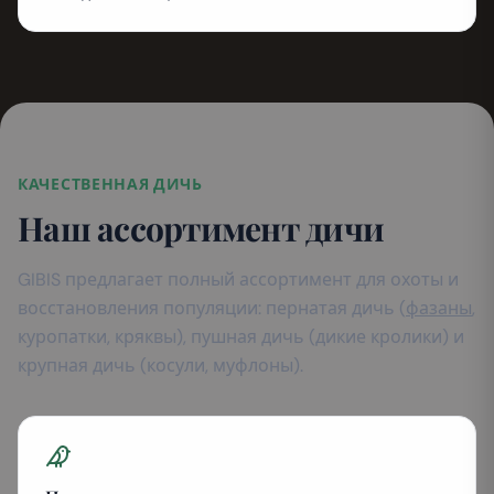
КАЧЕСТВЕННАЯ ДИЧЬ
Наш ассортимент дичи
GIBIS предлагает полный ассортимент для охоты и
восстановления популяции: пернатая дичь (
фазаны
,
куропатки, кряквы), пушная дичь (дикие кролики) и
крупная дичь (косули, муфлоны).