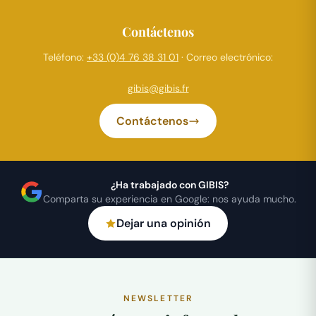
Contáctenos
Teléfono:
+33 (0)4 76 38 31 01
· Correo electrónico:
gibis@gibis.fr
Contáctenos
¿Ha trabajado con GIBIS?
Comparta su experiencia en Google: nos ayuda mucho.
Dejar una opinión
NEWSLETTER