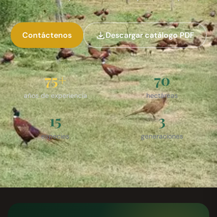
Contáctenos
Descargar catálogo PDF
75+
70
años de experiencia
hectáreas
15
3
especies
generaciones