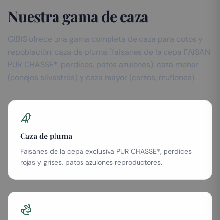
Nuestra gama de caza
GIBIS ofrece una gama completa de caza para cotos y
repoblación: caza de pluma (
faisanes de la cepa FAISAN
PUR CHASSE®
, perdices, patos azulones), caza menor
(conejos silvestres) y caza mayor (corzos, muflones).
Caza de pluma
Faisanes de la cepa exclusiva PUR CHASSE®, perdices
rojas y grises, patos azulones reproductores.