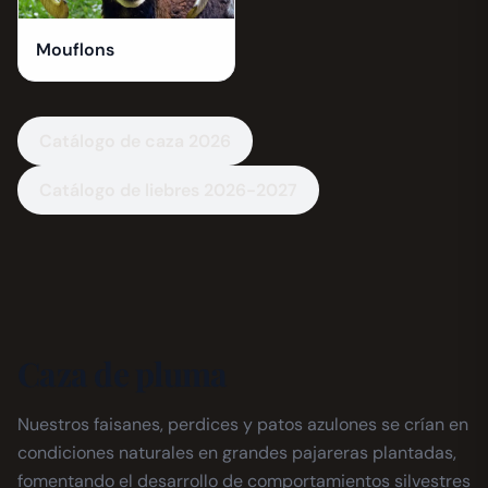
Mouflons
Catálogo de caza 2026
Catálogo de liebres 2026-2027
Caza de pluma
Nuestros faisanes, perdices y patos azulones se crían en
condiciones naturales en grandes pajareras plantadas,
fomentando el desarrollo de comportamientos silvestres