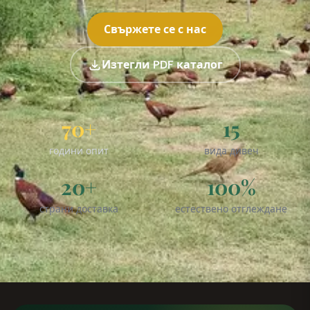
Свържете се с нас
Изтегли PDF каталог
70+
15
години опит
вида дивеч
20+
100%
страни доставка
естествено отглеждане