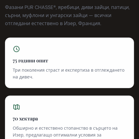
Фазани PUR CHASSE®, яребици, диви зайци, патици,
сърни, муфлони и унгарски зайци — всички
отгледани естествено в Изер, Франция.
75 години опит
Три поколения страст и експертиза в отглеждането
на дивеч.
70 хектара
Обширно и естествено стопанство в сърцето на
Изер, предлагащо оптимални условия за