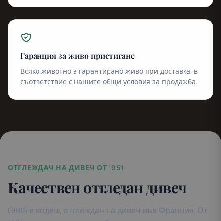
Гаранция за живо пристигане
Всяко животно е гарантирано живо при доставка, в
съответствие с нашите общи условия за продажба.
ОТГЛЕЖДАЧ НА ДИВЕЧ ОТ 1951
Качествен отгледан дивеч
GIBIS е водещ отглеждач на дивеч във Франция. От