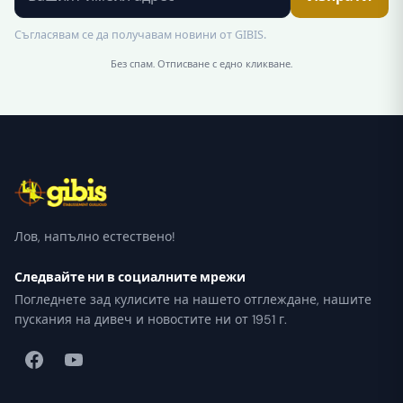
Съгласявам се да получавам новини от GIBIS.
Без спам. Отписване с едно кликване.
Лов, напълно естествено!
Следвайте ни в социалните мрежи
Погледнете зад кулисите на нашето отглеждане, нашите
пускания на дивеч и новостите ни от 1951 г.