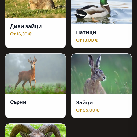
Диви зайци
Патици
От 16,30 €
От 13,00 €
Сърни
Зайци
От 95,00 €