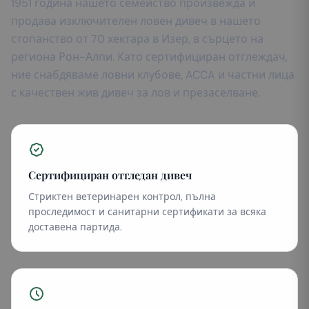
1951 година нашето семейство произвежда и
продава изключителен ловен дивеч в нашето
стопанство от 70 хектара в Изер, в сърцето на
региона Рон-Алпи. Като сертифициран отглеждач,
ние снабдяваме ловни клубове, ACCA и частни лица
с качествен жив дивеч за лов и презаселване.
Сертифициран отгледан дивеч
Стриктен ветеринарен контрол, пълна
проследимост и санитарни сертификати за всяка
доставена партида.