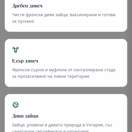
Дребен дивеч
Чисти френски диви зайци, ваксинирани и готови
за пускане.
Едър дивеч
Френски сърни и муфлони от контролирани стада
за презаселване на ловни територии.
Диви зайци
Зайци, уловени в дивата природа в Унгария, със
санитарни сертификати и карантина.