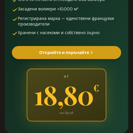
Засадени волиери +10.000 м²
Регистрирана марка — единствени французки
производители
Хранени с насекоми и собствено зърно
Открийте и поръчайте
ОТ
18,80
€
на брой