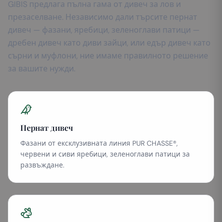
GIBIS предлага пълна гама от дивеч за лов и
презаселване. Независимо дали търсите пернат
дивеч — фазани, яребици, зеленоглави патици —
дребен дивеч като диви зайци, или едър дивеч като
сърни и муфлони, ние имаме правилното решение
за вашите нужди.
Пернат дивеч
Фазани от ексклузивната линия PUR CHASSE®,
червени и сиви яребици, зеленоглави патици за
развъждане.