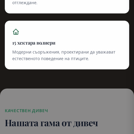
отглеждане.
15 хектара волиери
Модерни съоръжения, проектирани да уважават
естественото поведение на птиците.
КАЧЕСТВЕН ДИВЕЧ
Нашата гама от дивеч