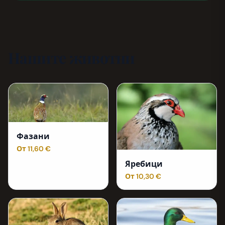
Нашите животни
Фазани
От 11,60 €
Яребици
От 10,30 €