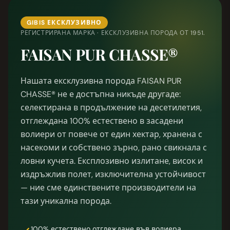
GIBIS ЕКСКЛУЗИВНО
РЕГИСТРИРАНА МАРКА · ЕКСКЛУЗИВНА ПОРОДА ОТ 1951.
FAISAN PUR CHASSE®
Нашата ексклузивна порода FAISAN PUR
CHASSE® не е достъпна никъде другаде:
селектирана в продължение на десетилетия,
отглеждана 100% естествено в засадени
волиери от повече от един хектар, хранена с
насекоми и собствено зърно, рано свикнала с
ловни кучета. Експлозивно излитане, висок и
издръжлив полет, изключителна устойчивост
— ние сме единствените производители на
тази уникална порода.
100% естествено отглеждане във волиера