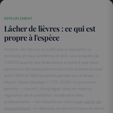
REPEUPLEMENT
Lâcher de lièvres : ce qui est
propre à l'espèce
Acheter des lièvres ne suffit pas à repeupler un
territoire, et nous préférons le dire : une enquête de
l'ONCFS auprès des fédérations a montré que deux
opérations de repeuplement sur trois avaient échoué
entre 1984 et 1994 (enquête portant sur le faisan —
Mayot, Faune Sauvage n° 274, 2006). Le protocole
général — couvert, comptages, mise en réserve,
régulation de la prédation, modération des
prélèvements — est détaillé sur notre page
gibier de
repeuplement
; ci-dessous, ce qui est propre au lièvre.