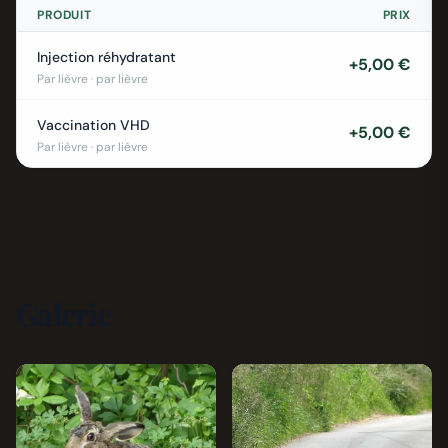
PRODUIT
PRIX
Injection réhydratant
+5,00 €
Par lièvre · par lièvre
Vaccination VHD
+5,00 €
Par lièvre · par lièvre
Galerie