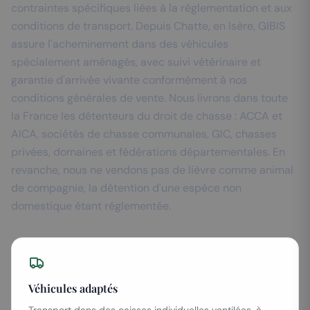
contraintes spécifiques liées à la réglementation et aux
conditions de transport. Depuis Chatte, en Isère, GIBIS
assure l'acheminement dans des véhicules
spécialement aménagés, avec suivi vétérinaire et
garantie d'arrivée vivante conformément à nos
conditions générales de vente. Nous livrons dans toute
la France les détenteurs du droit de chasse : ACCA et
AICA, sociétés de chasse communales, GIC, chasses
privées, domaines et fédérations départementales. En
revanche, nous ne vendons pas de lièvre comme animal
de compagnie, la détention d'une espèce non
domestique étant réglementée.
Véhicules adaptés
Transport dans des caisses individuelles ventilées, à