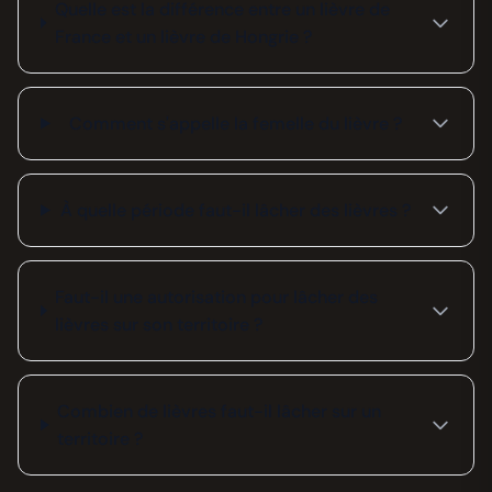
Quelle est la différence entre un lièvre de
France et un lièvre de Hongrie ?
Comment s'appelle la femelle du lièvre ?
À quelle période faut-il lâcher des lièvres ?
Faut-il une autorisation pour lâcher des
lièvres sur son territoire ?
Combien de lièvres faut-il lâcher sur un
territoire ?