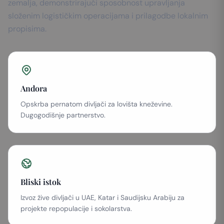
zemalja, demonstrirajući sposobnost upravljanja
složenim logističkim operacijama i prilagodbe lokalnim
propisima.
Andora
Opskrba pernatom divljači za lovišta kneževine.
Dugogodišnje partnerstvo.
Bliski istok
Izvoz žive divljači u UAE, Katar i Saudijsku Arabiju za
projekte repopulacije i sokolarstva.