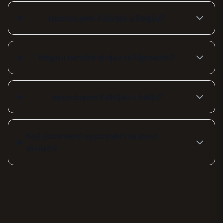
Isporučujete li divljač u Belgiju?
Mogu li naručiti divljač za Njemačku?
Isporučujete li divljač u Italiju?
Koji dokumenti su potrebni za izvoz
divljači?