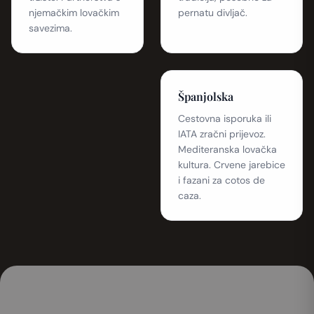
njemačkim lovačkim
pernatu divljač.
savezima.
Španjolska
Cestovna isporuka ili
IATA zračni prijevoz.
Mediteranska lovačka
kultura. Crvene jarebice
i fazani za cotos de
caza.