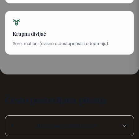
Krupna divljač
Srne, mufloni (ovisno o dostupnosti i odobrenju).
Često postavljana pitanja
U koje zemlje GIBIS izvozi?