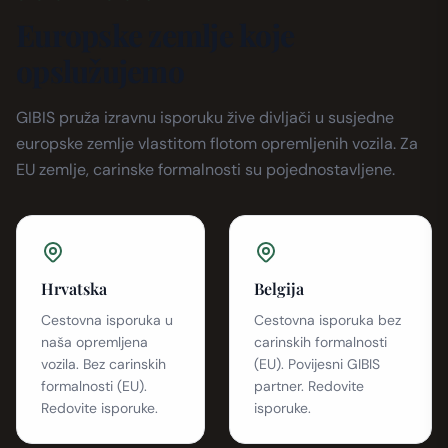
Europske zemlje koje
opslužujemo
GIBIS pruža izravnu isporuku žive divljači u susjedne
europske zemlje vlastitom flotom opremljenih vozila. Za
EU zemlje, carinske formalnosti su pojednostavljene.
Hrvatska
Belgija
Cestovna isporuka u
Cestovna isporuka bez
naša opremljena
carinskih formalnosti
vozila. Bez carinskih
(EU). Povijesni GIBIS
formalnosti (EU).
partner. Redovite
Redovite isporuke.
isporuke.