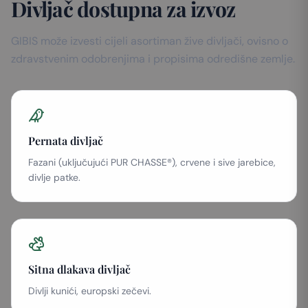
Divljač dostupna za izvoz
GIBIS može izvesti cijeli asortiman žive divljači, ovisno o
zdravstvenim odobrenjima i propisima odredišne zemlje.
Pernata divljač
Fazani (uključujući PUR CHASSE®), crvene i sive jarebice,
divlje patke.
Sitna dlakava divljač
Divlji kunići, europski zečevi.