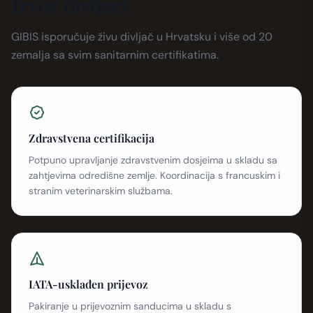
Izvoz divljači
GIBIS isporučuje živu divljač u Hrvatsku i više od 20
zemalja sa svim sanitarnim certifikatima.
Zdravstvena certifikacija
Potpuno upravljanje zdravstvenim dosjeima u skladu sa
zahtjevima odredišne zemlje. Koordinacija s francuskim i
stranim veterinarskim službama.
IATA-usklađen prijevoz
Pakiranje u prijevoznim sanducima u skladu s