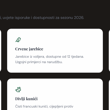
či, uvjete isporuke i dostupnosti za sezonu 2026.
Crvene jarebice
Jarebice iz volijera, dostupne od 12 tjedana.
Uzgojni primjerci na narudžbu.
Divlji kunići
Čisti francuski kunići, cijepljeni protiv