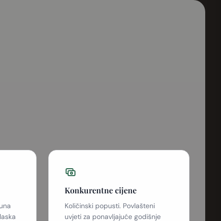
Konkurentne cijene
puna
Količinski popusti. Povlašteni
olaska
uvjeti za ponavljajuće godišnje