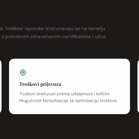
a. Troškovi isporuke izračunavaju se na temelju
i s potrebnim zdravstvenim certifikatima i uživa
Troškovi prijevoza
Troškovi izračunati prema udaljenosti i količini.
Mogućnost konsolidacije za optimizaciju troškova.