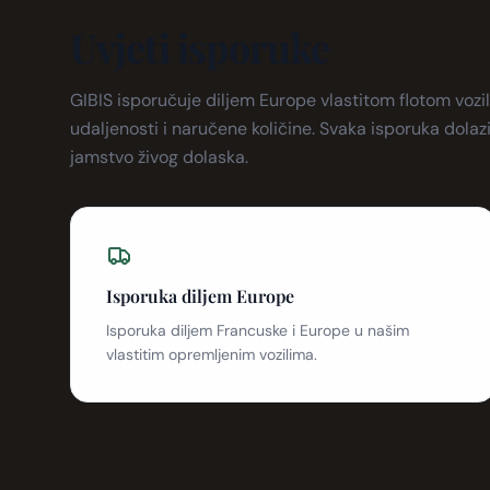
Uvjeti isporuke
GIBIS isporučuje diljem Europe vlastitom flotom vozil
udaljenosti i naručene količine. Svaka isporuka dolaz
jamstvo živog dolaska.
Isporuka diljem Europe
Isporuka diljem Francuske i Europe u našim
vlastitim opremljenim vozilima.