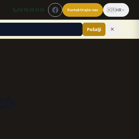
04 76 38 31 01
🇭🇷
HR
Kontaktirajte nas
Pošalji
26