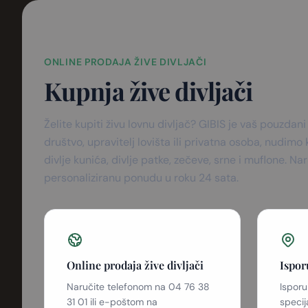
ONLINE PRODAJA ŽIVE DIVLJAČI
Kupnja žive divljači
Želite kupiti živu lovnu divljač? GIBIS je vaš pouzdani
društvo, upravitelj lovišta ili privatna osoba, nudimo
divlje kunića, divlje patke, zečeve, srne i muflone. N
personaliziranu ponudu u roku 24 sata.
Online prodaja žive divljači
Ispor
Naručite telefonom na 04 76 38
Ispor
31 01 ili e-poštom na
specij