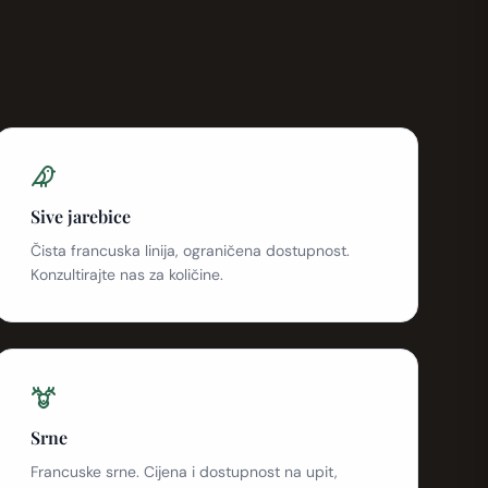
Sive jarebice
Čista francuska linija, ograničena dostupnost.
Konzultirajte nas za količine.
Srne
Francuske srne. Cijena i dostupnost na upit,