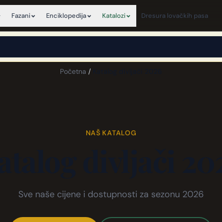
Fazani
Enciklopedija
Katalozi
Dresura lovačkih pasa
×
View this page in English
Početna
/
Katalog divljači 2026
NAŠ KATALOG
atalog divljači 20
Sve naše cijene i dostupnosti za sezonu 2026