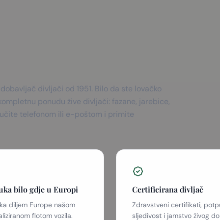
 dobavljač divljači od 1951. Bilo da ste lovačko
 kompletnu ponudu žive divljači: fazane, jarebice,
aručite telefonom ili e-poštom i primite
uka bilo gdje u Europi
Certificirana divljač
uka diljem Europe našom
Zdravstveni certifikati, pot
aliziranom flotom vozila.
sljedivost i jamstvo živog d