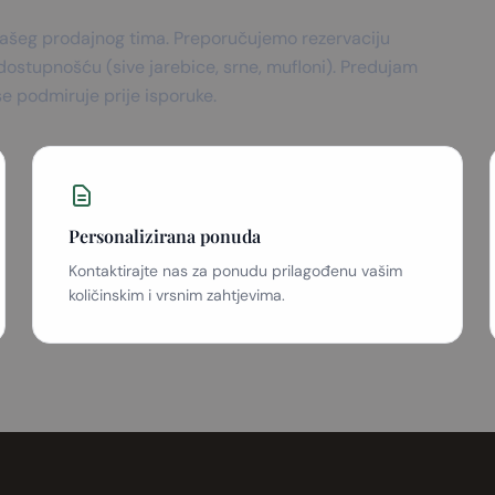
ašeg prodajnog tima. Preporučujemo rezervaciju
 dostupnošću (sive jarebice, srne, mufloni). Predujam
e podmiruje prije isporuke.
Personalizirana ponuda
Kontaktirajte nas za ponudu prilagođenu vašim
količinskim i vrsnim zahtjevima.