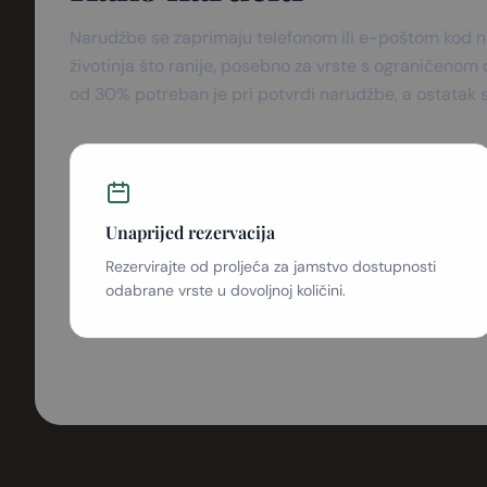
Narudžbe se zaprimaju telefonom ili e-poštom kod n
životinja što ranije, posebno za vrste s ograničenom
od 30% potreban je pri potvrdi narudžbe, a ostatak s
Unaprijed rezervacija
Rezervirajte od proljeća za jamstvo dostupnosti
odabrane vrste u dovoljnoj količini.