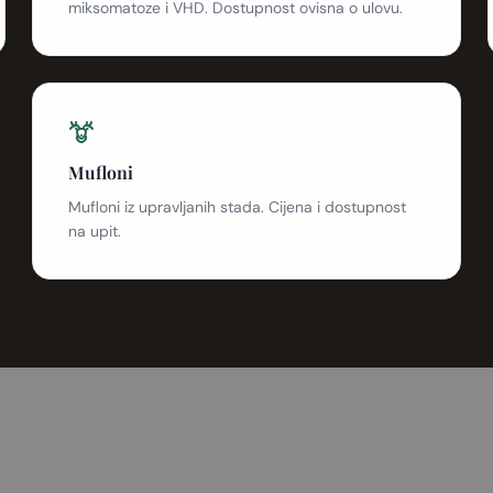
miksomatoze i VHD. Dostupnost ovisna o ulovu.
Mufloni
Mufloni iz upravljanih stada. Cijena i dostupnost
na upit.