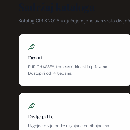
Sadržaj kataloga
Katalog GIBIS 2026 uključuje cijene svih vrsta divlja
Fazani
PUR CHASSE®, francuski, kineski tip fazana.
Dostupni od 14 tjedana.
Divlje patke
Uzgojne divlje patke uzgajane na ribnjacima.