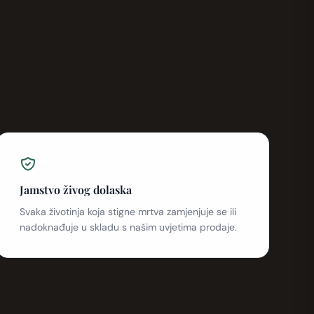
Jamstvo živog dolaska
Svaka životinja koja stigne mrtva zamjenjuje se ili
nadoknađuje u skladu s našim uvjetima prodaje.