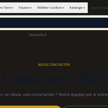
e Tiere
Fasane
Wildtier-Lexikon
Kataloge
Jagdhundau
×
View this page in English
Startseite
/
Kontaktieren Sie uns
NOUS CONTACTER
Contactez GIBIS
n, un devis, une commande ? Notre équipe est à votre 