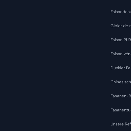
Faisandea
Gibier de
Faisan PU
Faisan vén
Dunkler Fa
Chinesisch
Fasanen-Br
Fasanenzu
Unsere Re