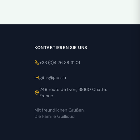
KONTAKTIEREN SIE UNS
+33 (0)4 76 38 31 01
gibis@gibis.fr
249 route de Lyon, 38160 Chatte,
France
Mit freundlichen Grüßen,
Die Familie Guillioud