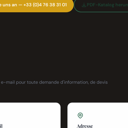
e uns an — +33 (0)4 76 38 31 01
PDF-Katalog herun
r e-mail pour toute demande d'information, de devis
il
Adresse