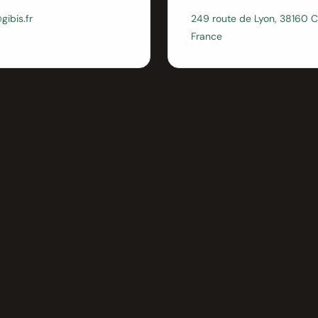
gibis.fr
249 route de Lyon, 38160 C
France