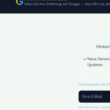
Teilen Sie Ihre Erfahrung auf Google — das hilft uns seh
Hinterl
Neue Saison
Updates
Bleiben Sie in
Hinterlassen Sie I
Ich stimme zu, Update