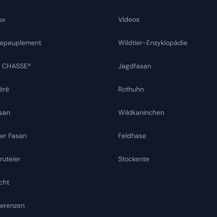
ux
Videos
 repeuplement
Wildtier-Enzyklopädie
R CHASSE®
Jagdfasan
éré
Rothuhn
san
Wildkaninchen
er Fasan
Feldhase
uteier
Stockente
cht
ferenzen